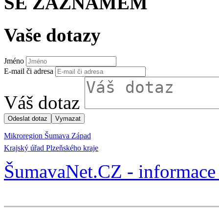
SE ZÁZNAMEM
Vaše dotazy
Jméno
E-mail či adresa
Váš dotaz
Mikroregion Šumava Západ
Krajský úřad Plzeňského kraje
ŠumavaNet.CZ - informace 