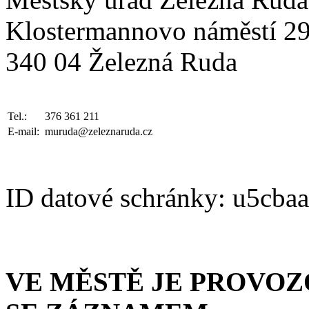
Klostermannovo náměstí 2
340 04 Železná Ruda
Tel.:
376 361 211
E-mail:
muruda@zeleznaruda.cz
ID datové schránky: u5cba
VE MĚSTĚ JE PROVO