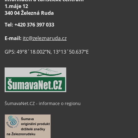
1.máje 12
340 04 Železná Ruda
Tel: +420 376 397 033
E-mail:
itc@zeleznaruda.cz
GPS: 49°8´18.002“N, 13°13´50.637“E
ŠumavaNet.CZ - informace o regionu