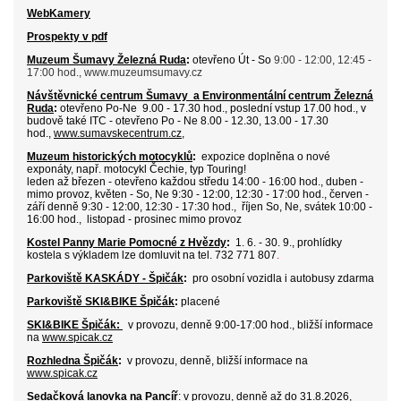
WebKamery
Prospekty v pdf
Muzeum Šumavy Železná Ruda
:
otevřeno Út - So
9:00 - 12:00, 12:45 -
17:00 hod., www.muzeumsumavy.cz
Návštěvnické centrum Šumavy
a
Environmentální centrum Železná
Ruda
:
otevřeno Po-Ne 9.00 - 17.30 hod., poslední vstup 17.00 hod., v
budově také ITC - otevřeno Po - Ne 8.00 - 12.30, 13.00 - 17.30
hod.,
www.sumavskecentrum.cz
,
Muzeum historických motocyklů
:
expozice doplněna o nové
exponáty, např. motocykl Čechie, typ Touring!
leden až březen - otevřeno každou středu 14:00 - 16:00 hod
.
,
d
uben -
mimo provoz, květen - So, Ne 9:30 - 12:00, 12:30 - 17:00 hod., červen -
září denně 9:30 - 12:00, 12:30 - 17:30 hod., říjen So, Ne, svátek 10:00 -
16:00 hod., listopad - prosinec mimo provoz
Kostel Panny Marie Pomocné z Hvězdy
:
1. 6. - 30. 9., prohlídky
kostela s výkladem
lze domluvit na tel. 732 771 807
.
Parkoviště KASKÁDY - Špičák
:
pro osobní vozidla i autobusy zdarma
Parkoviště SKI&BIKE Špičák
:
placené
SKI&
BIKE Špičák:
v provozu, denně 9:00-17:00 hod.,
bližší informace
na
www.spicak.cz
Rozhledna Špičák
:
v provozu,
denně, bližší informace na
www.spicak.cz
Sedačková lanovka na Pancíř
: v provozu, denně až do 31.8.2026
,