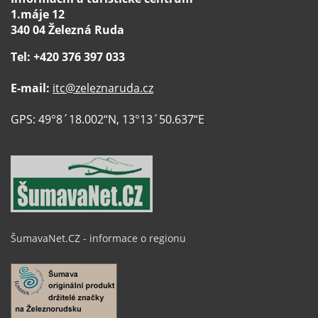
1.máje 12
340 04 Železná Ruda
Tel: +420 376 397 033
E-mail:
itc@zeleznaruda.cz
GPS: 49°8´18.002“N, 13°13´50.637“E
ŠumavaNet.CZ - informace o regionu