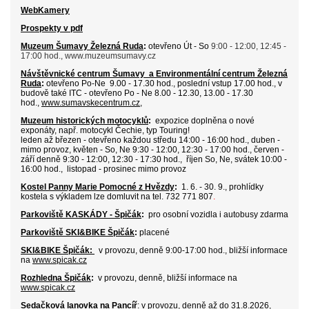
WebKamery
Prospekty v pdf
Muzeum Šumavy Železná Ruda
:
otevřeno Út - So
9:00 - 12:00, 12:45 -
17:00 hod., www.muzeumsumavy.cz
Návštěvnické centrum Šumavy
a
Environmentální centrum Železná
Ruda
:
otevřeno Po-Ne 9.00 - 17.30 hod., poslední vstup 17.00 hod., v
budově také ITC - otevřeno Po - Ne 8.00 - 12.30, 13.00 - 17.30
hod.,
www.sumavskecentrum.cz
,
Muzeum historických motocyklů
:
expozice doplněna o nové
exponáty, např. motocykl Čechie, typ Touring!
leden až březen - otevřeno každou středu 14:00 - 16:00 hod
.
,
d
uben -
mimo provoz, květen - So, Ne 9:30 - 12:00, 12:30 - 17:00 hod., červen -
září denně 9:30 - 12:00, 12:30 - 17:30 hod., říjen So, Ne, svátek 10:00 -
16:00 hod., listopad - prosinec mimo provoz
Kostel Panny Marie Pomocné z Hvězdy
:
1. 6. - 30. 9., prohlídky
kostela s výkladem
lze domluvit na tel. 732 771 807
.
Parkoviště KASKÁDY - Špičák
:
pro osobní vozidla i autobusy zdarma
Parkoviště SKI&BIKE Špičák
:
placené
SKI&
BIKE Špičák:
v provozu, denně 9:00-17:00 hod.,
bližší informace
na
www.spicak.cz
Rozhledna Špičák
:
v provozu,
denně, bližší informace na
www.spicak.cz
Sedačková lanovka na Pancíř
: v provozu, denně až do 31.8.2026
,