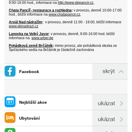
9:00-16:00 hod., informace na
http://www.skipancir.cz
,
Chata Pancíř- restaurace a rozhledna
:
v
provozu
, denně 10:00-17:00
hod.,
bližší informace na
www.chatapancir.cz
,
Areál Nad nádražím
:
v provozu, denně 11:00 - 19:00, bližší informace
www.skinadrazi.cz
Lanovka na Velký Javor
:
v provozu, denně, 9:00-16:00 hod.
bližší
in
formace na
www.arber.de
Pohádková země Brčálník
:
mimo provoz, ale pohádková stezka ze
Špičáckého sedla na Brčálník je částečně zachována
Facebook
Nejbližší akce
Ubytování