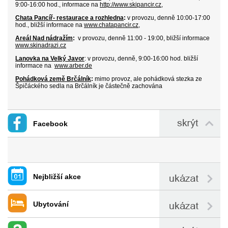
9:00-16:00 hod., informace na
http://www.skipancir.cz
,
Chata Pancíř- restaurace a rozhledna
:
v
provozu
, denně 10:00-17:00
hod.,
bližší informace na
www.chatapancir.cz
,
Areál Nad nádražím
:
v provozu, denně 11:00 - 19:00, bližší informace
www.skinadrazi.cz
Lanovka na Velký Javor
:
v provozu, denně, 9:00-16:00 hod.
bližší
in
formace na
www.arber.de
Pohádková země Brčálník
:
mimo provoz, ale pohádková stezka ze
Špičáckého sedla na Brčálník je částečně zachována
Facebook
Nejbližší akce
Ubytování