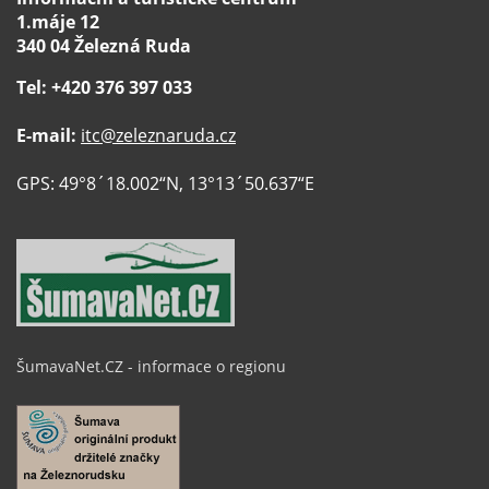
1.máje 12
340 04 Železná Ruda
Tel: +420 376 397 033
E-mail:
itc@zeleznaruda.cz
GPS: 49°8´18.002“N, 13°13´50.637“E
ŠumavaNet.CZ - informace o regionu