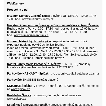
WebKamery
Prospekty v pdf
Muzeum Šumavy Železná Ruda
:
otevřeno Út - So
9:00 - 12:00, 12:45 -
17:00 hod., www.muzeumsumavy.cz
Návštěvnické centrum Šumavy
a
Environmentální centrum Železná
Ruda
:
otevřeno Po-Ne 9.00 - 17.30 hod., poslední vstup 17.00 hod., v
budově také ITC - otevřeno Po - Ne 8.00 - 12.30, 13.00 - 17.30
hod.,
www.sumavskecentrum.cz
,
Muzeum historických motocyklů
:
expozice doplněna o nové
exponáty, např. motocykl Čechie, typ Touring!
leden až březen - otevřeno každou středu 14:00 - 16:00 hod
.
,
d
uben -
mimo provoz, květen - So, Ne 9:30 - 12:00, 12:30 - 17:00 hod., červen -
září denně 9:30 - 12:00, 12:30 - 17:30 hod., říjen So, Ne, svátek 10:00 -
16:00 hod., listopad - prosinec mimo provoz
Kostel Panny Marie Pomocné z Hvězdy
:
1. 6. - 30. 9., prohlídky
kostela s výkladem
lze domluvit na tel. 732 771 807
.
Parkoviště KASKÁDY - Špičák
:
pro osobní vozidla i autobusy zdarma
Parkoviště SKI&BIKE Špičák
:
placené
SKI&
BIKE Špičák:
v provozu, denně 9:00-17:00 hod.,
bližší informace
na
www.spicak.cz
Rozhledna Špičák
:
v provozu,
denně, bližší informace na
www.spicak.cz
Sedačková lanovka na Pancíř
: v provozu, denně až do 31.8.2026
,