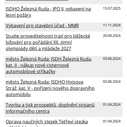
JSDHO Železná Ruda - JPO II, vybavení na
15.07.2025
lesní požáry
Vybavení pro stavební úřad - MMR
11.11.2024
Studie proveditelnosti tratí pro běžecké
20.09.2024
lyžování pro pořádání XII. zimní
olympiády dětí a mládeže 2027
město Železná Ruda: JSDH Železná Ruda,
03.06.2024
kat. II - nákup nové cisternové
automobilové stříkačky
město Železná Ruda: JSDHO Hojsova
03.06.2024
Stráž, kat. V - pořízení nového dopravního
automobilu
Tvorba a tisk prospektů, doplnění stojanů
01.04.2024
informačního centra
Oprava naučných stezek Tetřeví stezka
01.04.2024