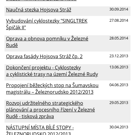
Naučná stezka Hojsova Stráž
30.09.2014
Vybudování cyklostezky "SINGLTREK
27.08.2014
Špičák II"
Oprava a obnova pomníku v Železné
28.05.2014
Rudě
Oprava fasády Hojsova Stráž čp. 2
23.12.2013
Dokončení projektu - Cyklostezky
13.06.2013
a cyklistické trasy na území Železné Rudy
Propojení běžeckých stop na Šumavskou
04.06.2013
magistrálu – Železnorudsko 2012/2013
Rozvoj udržitelného strategického
29.05.2013
plánování a procesního řízení v Železné
Rudě - tisková zpráva
NÁSTUPNÍ MÍSTA BÍLÉ STOPY -
30.04.2013
ŽELEZNORUDSKO 2012/2013