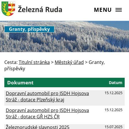
MENU
Granty, příspěvky
Cesta:
Titulní stránka
>
Městský úřad
>
Granty,
příspěvky
Dokument
Datum
Dopravní automobil pro JSDH Hojsova
15.12.2025
Stráž - dotace Plzeňský kraj
Dopravní automobil pro JSDH Hojsova
15.12.2025
Stráž - dotace GŘ HZS ČR
Železnorudské slavnosti 2025
15.07.2025