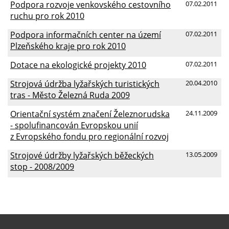
Podpora rozvoje venkovského cestovního
07.02.2011
ruchu pro rok 2010
Podpora informačních center na území
07.02.2011
Plzeňského kraje pro rok 2010
Dotace na ekologické projekty 2010
07.02.2011
Strojová údržba lyžařských turistických
20.04.2010
tras - Město Železná Ruda 2009
Orientační systém značení Železnorudska
24.11.2009
- spolufinancován Evropskou unií
z Evropského fondu pro regionální rozvoj
Strojové údržby lyžařských běžeckých
13.05.2009
stop - 2008/2009