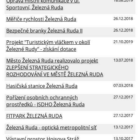
Oprava místní komunikace v ul.
Sportovní, Železná Ruda
Měřiče rychlosti Železná Ruda
26.12.2018
Bezpečné branky Železná Ruda II
26.12.2018
Projekt "Turistickým vláčkem v okolí
21.10.2019
Železné Rudy" - získání dotace
Město Železná Ruda realizovalo projekt
13.07.2018
ZLEPŠENÍ STRATEGICKÉHO
ROZHODOVÁNÍ VE MĚSTĚ ŽELEZNÁ RUDA
Hasičská stanice Železná Ruda
07.03.2018
Pořízení osobních ochranných
27.12.2017
prostředků - JSDHO Železná Ruda
FITPARK ŽELEZNÁ RUDA
27.12.2017
Železná Ruda - optická metropolitní síť
13.12.2017
Výstavní prostor Hojsova Stráž
13.10.2017