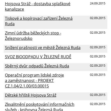
Hojsova Stráž - dostavba splaškové
24.09.2015
kanalizace
Tiskové a kopírovací zařízení Železná
02.09.2015
Ruda
Zimní údržba běžeckých stop -
02.09.2015
Železnorudsko
Snížení prašnosti ve městě Železná Ruda
02.09.2015
SVOZ BIOODPADU V ŽELEZNÉ RUDĚ
02.09.2015
Sběrný dvůr odpadů Železná Ruda
02.09.2015
Operační program lidské zdroje
02.09.2015
a zaměstnanost - PROJEKT
CZ.1.04/2.1.00/03.00015
Dětské hřiště Hojsova Stráž
02.09.2015
Zkvalitnění poskytování informačních
02.09.2015
služeb - knihovna Železná Ruda