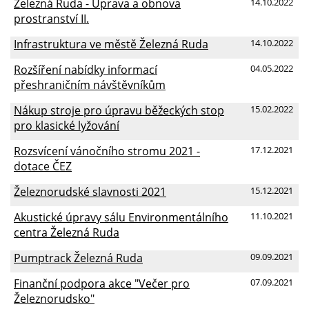
Železná Ruda - Úprava a obnova
14.10.2022
prostranství II.
Infrastruktura ve městě Železná Ruda
14.10.2022
Rozšíření nabídky informací
04.05.2022
přeshraničním návštěvníkům
Nákup stroje pro úpravu běžeckých stop
15.02.2022
pro klasické lyžování
Rozsvícení vánočního stromu 2021 -
17.12.2021
dotace ČEZ
Železnorudské slavnosti 2021
15.12.2021
Akustické úpravy sálu Environmentálního
11.10.2021
centra Železná Ruda
Pumptrack Železná Ruda
09.09.2021
Finanční podpora akce "Večer pro
07.09.2021
Železnorudsko"