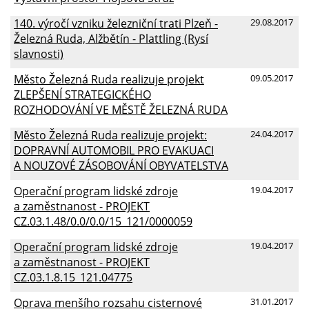
140. výročí vzniku železniční trati Plzeň -
29.08.2017
Železná Ruda, Alžbětín - Plattling (Rysí
slavnosti)
Město Železná Ruda realizuje projekt
09.05.2017
ZLEPŠENÍ STRATEGICKÉHO
ROZHODOVÁNÍ VE MĚSTĚ ŽELEZNÁ RUDA
Město Železná Ruda realizuje projekt:
24.04.2017
DOPRAVNÍ AUTOMOBIL PRO EVAKUACI
A NOUZOVÉ ZÁSOBOVÁNÍ OBYVATELSTVA
Operační program lidské zdroje
19.04.2017
a zaměstnanost - PROJEKT
CZ.03.1.48/0.0/0.0/15_121/0000059
Operační program lidské zdroje
19.04.2017
a zaměstnanost - PROJEKT
CZ.03.1.8.15_121.04775
Oprava menšího rozsahu cisternové
31.01.2017