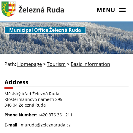
MENU
Municipal Office Železná Ruda
Path:
Homepage
>
Tourism
>
Basic Information
Address
Městský úřad Železná Ruda
Klostermannovo náměstí 295
340 04 Železná Ruda
Phone Number:
+420 376 361 211
E-mail
:
muruda@zeleznaruda.cz