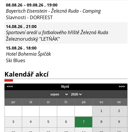
08.08.26
–
09.08.26
, 19:00
Bayerisch Eisenstein - Železná Ruda - Camping
Slavnosti - DORFEEST
14.08.26
, 21:00
Sportovní areál u fotbalového hřiště Železná Ruda
Železnorudský "LETŃÁK"
15.08.26
, 18:00
Hotel Bohemia Špičák
Ski Blues
Kalendář akcí
<<<
Nyní
>>>
po
út
st
čt
pá
so
ne
1
2
3
4
5
6
7
8
9