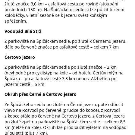
žluté značce
3,6 km
– asfaltová cesta po rovině (stoupání
posledních
150 m
). Na Špičáckém sedle si lze půjčit terénní
koloběžky, v letní sezóně se k jezeru svést koňským
spřežením.
Vodopád Bílá Strž
Z parkoviště na Špičáckém sedle, po žluté k Černému jezeru,
dále po červené značce po asfaltové cestě – celkem
7 km
Čertovo jezero
Z parkoviště na Špičáckém sedle po žluté značce –
2 km
(nevhodné pro cyklisty); na kole – od hotelu Čertův mlýn na
Špičáku – po asfaltové cestě
3,3 km
nebo z Alžbětína po
Jezerní cestě –
5 km
Okruh přes Černé a Čertovo jezero
Ze Špičáckého sedla po žluté na Černé jezero, poté odbočit
vlevo na Rozvodí po červené (prudce do kopce), z Rozvodí
z kopce stále po červené na Čertovo jezero, z Čertova jezera
po žluté zpět na parkoviště na Špičáckém sedle – celkem
8,5
km
(nelze na kole). Okruh lze prodloužit výletem na vodopád
Bílou strž (plus
7 km
).