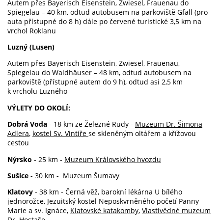
Autem přes Bayerisch Eisenstein, Zwiesel, Frauenau do
Spiegelau –
40 km
, odtud autobusem na parkoviště Gfäll (pro
auta přístupné do 8 h) dále po červené turistické
3,5 km
na
vrchol Roklanu
Luzný (Lusen)
Autem přes Bayerisch Eisenstein, Zwiesel, Frauenau,
Spiegelau do Waldhäuser –
48 km
, odtud autobusem na
parkoviště (přístupné autem do 9 h), odtud asi
2,5 km
k vrcholu Luzného
VÝLETY DO OKOLÍ:
Dobrá Voda
- 18 km ze Železné Rudy -
Muzeum Dr. Šimona
Adlera
,
kostel Sv. Vintíře
se skleněným oltářem a křížovou
cestou
Nýrsko
- 25 km -
Muzeum Královského hvozdu
Sušice
- 30 km -
Muzeum Šumavy
Klatovy
- 38 km - Černá věž, barokní lékárna U bílého
jednorožce, Jezuitský kostel Neposkvrněného početí Panny
Marie a sv. Ignáce,
Klatovské katakomby
,
Vlastivědné muzeum
Dr. Hostaše