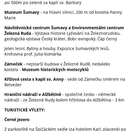
asi 500m po zelené za kaplí sv. Barbory
Muzeum Šumavy
- na hlavní silnici, 200 m od kostela Panny
Marie
Návštěvnické centrum Šumavy a Environmentální centrum
Železná Ruda
- Výstava historie Lyžování na Železnorudsku,
geologická výstava Český kráter, Bobr evropský, Čáp černý
Jelen lesní, Byliny a houby, Expozice šumavských lesů,
Knihovna prof. Julia Komárka
Zámeček
- nejstarší budova v Železné Rudě, nedaleko
kostela -
Muzeum historických motocyklů
Křížová cesta s kaplí sv. Anny
- vede od Zámečku směrem na
Belveder
Hraniční nádraží v Alžbětíně
- společné česko - německé
nádraží - ze Železné Rudy kolem hřbitova do Alžbětína - 3 km
TURISTICKÉ VÝLETY:
Černé jezero
Z parkoviště na Špičáckém sedle (za hotelem Karl, placené) po