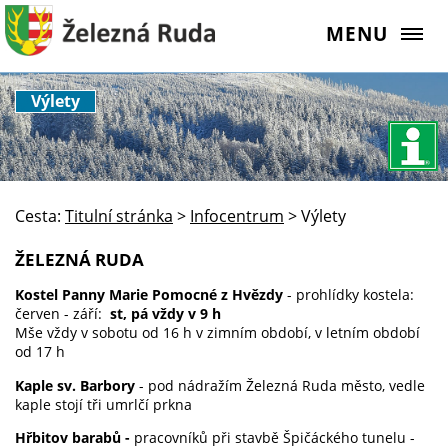
MENU
Výlety
Cesta:
Titulní stránka
>
Infocentrum
>
Výlety
ŽELEZNÁ RUDA
Kostel Panny Marie Pomocné z Hvězdy
- prohlídky kostela:
červen - září:
st, pá vždy v 9 h
Mše vždy v sobotu od 16 h v zimním období, v letním období
od 17 h
Kaple sv. Barbory
- pod nádražím Železná Ruda město, vedle
kaple stojí tři umrlčí prkna
Hřbitov barabů -
pracovníků při stavbě Špičáckého tunelu -