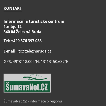
KONTAKT
Informační a turistické centrum
1.máje 12
340 04 Železná Ruda
Tel: +420 376 397 033
E-mail:
itc@zeleznaruda.cz
GPS: 49°8´18.002“N, 13°13´50.637“E
ŠumavaNet.CZ - informace o regionu