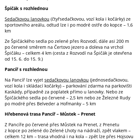
Špičák s rozhlednou
Sedačkovou lanovkou
(čtyřsedačkovou, vozí kola i kočárky) ze
sportovního areálu, odtud lze i po modré ostře do kopce –
1,6
km
Ze Špičáckého sedla po zelené přes Rozvodí, dále asi
200 m
po červené směrem na Čertovo jezero a doleva na vrchol
Špičáku – celkem
4 km
(cesta z Rozvodí na Špičák je otevřena
od 15. 6. do 15. 9.)
Pancíř s rozhlednou
Na Pancíř lze vyjet
sedačkovou lanovkou
(jednosedačkovou,
vozí kola i skládací kočárky) – parkování zdarma na parkovišti
Kaskády, případně za poplatek přímo u lanovky. Nebo z
e
Špičáckého sedla po červené –
2,5 km nebo ze
Železné Rudy
po modré přes Belveder a Hofmanky –
5 km
Hřebenová trasa Pancíř – Můstek – Prenet
Z Pancíře po červené přes Můstek na Prenet, z Prenetu
z kopce po zelené do Zelené Lhoty na nádraží, zpět vlakem –
celkem
12 km
– trasa vhodná i na kola – zpět lze přes Hojsovu