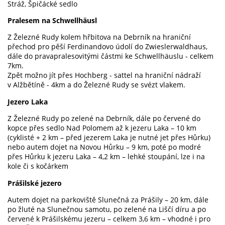
Stráž, Špičácké sedlo
Pralesem na Schwellhäusl
Z Železné Rudy kolem hřbitova na Debrník na hraniční
přechod pro pěší Ferdinandovo údolí do Zwieslerwaldhaus,
dále do pravapralesovitými částmi ke Schwellhäuslu - celkem
7km.
Zpět možno jít přes Hochberg - sattel na hraniční nádraží
v Alžbětíně - 4km a do Železné Rudy se svézt vlakem.
Jezero Laka
Z Železné Rudy po zelené na Debrník, dále po červené do
kopce přes sedlo Nad Polomem až k jezeru Laka –
10 km
(cyklisté +
2 km
– před jezerem Laka je nutné jet přes Hůrku)
nebo autem dojet na Novou Hůrku –
9 km
, poté po modré
přes Hůrku k jezeru Laka –
4,2 km
– lehké stoupání, lze i na
kole či s kočárkem
Prášilské jezero
Autem dojet na parkoviště Slunečná za Prášily –
20 km
, dále
po žluté na Slunečnou samotu, po zelené na Liščí díru a po
červené k Prášilskému jezeru – celkem
3,6 km
– vhodné i pro