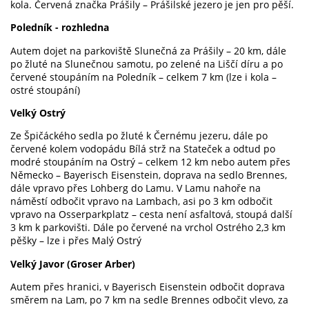
kola. Červená značka Prášily – Prášilské jezero je jen pro pěší.
Poledník - rozhledna
Autem dojet na parkoviště Slunečná za Prášily –
20 km
, dále
po žluté na Slunečnou samotu, po zelené na Liščí díru a po
červené stoupáním na Poledník – celkem
7 km
(lze i kola –
ostré stoupání)
Velký Ostrý
Ze Špičáckého sedla po žluté k Černému jezeru, dále po
červené kolem vodopádu Bílá strž na Stateček a odtud po
modré stoupáním na Ostrý – celkem
12 km nebo a
utem přes
Německo – Bayerisch Eisenstein, doprava na sedlo Brennes,
dále vpravo přes Lohberg do Lamu. V Lamu nahoře na
náměstí odbočit vpravo na Lambach, asi po
3 km
odbočit
vpravo na Osserparkplatz – cesta není asfaltová, stoupá další
3 km
k parkovišti. Dále po červené na vrchol Ostrého
2,3 km
pěšky – lze i přes Malý Ostrý
Velký Javor (Groser Arber)
Autem přes hranici, v Bayerisch Eisenstein odbočit doprava
směrem na Lam, po
7 km
na sedle Brennes odbočit vlevo, za