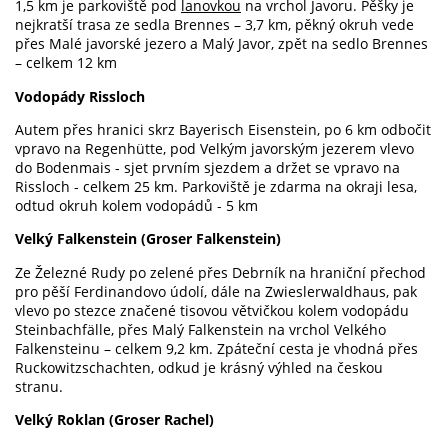
1,5 km
je parkoviště pod
lanovkou
na vrchol Javoru. Pěšky je
nejkratší trasa ze sedla Brennes –
3,7 km
, pěkný okruh vede
přes Malé javorské jezero a Malý Javor, zpět na sedlo Brennes
– celkem 12 km
Vodopády Rissloch
Autem přes hranici skrz Bayerisch Eisenstein, po 6 km odbočit
vpravo na Regenhütte, pod Velkým javorským jezerem vlevo
do Bodenmais - sjet prvním sjezdem a držet se vpravo na
Rissloch - celkem 25 km. Parkoviště je zdarma na okraji lesa,
odtud okruh kolem vodopádů - 5 km
Velký Falkenstein (Groser Falkenstein)
Ze Železné Rudy po zelené přes Debrník na hraniční přechod
pro pěší Ferdinandovo údolí, dále na Zwieslerwaldhaus, pak
vlevo po stezce značené tisovou větvičkou kolem vodopádu
Steinbachfälle, přes Malý Falkenstein na vrchol Velkého
Falkensteinu – celkem
9,2 km
. Zpáteční cesta je vhodná přes
Ruckowitzschachten, odkud je krásný výhled na českou
stranu.
Velký Roklan (Groser Rachel)