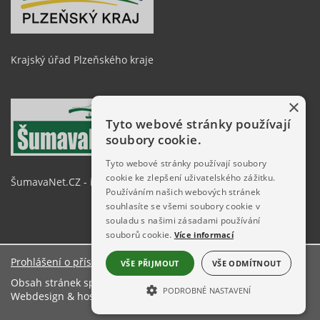
Krajský úřad Plzeňského kraje
×
Tyto webové stránky používají
soubory cookie.
Tyto webové stránky používají soubory
cookie ke zlepšení uživatelského zážitku.
ŠumavaNet.CZ - informace o regionu
Používáním našich webových stránek
souhlasíte se všemi soubory cookie v
souladu s našimi zásadami používání
souborů cookie.
Více informací
Prohlášení o přístupnosti
VŠE PŘIJMOUT
VŠE ODMÍTNOUT
Obsah stránek spravuje: Městský úřad Železná Ruda
PODROBNÉ NASTAVENÍ
Webdesign & hosting:
ŠumavaNet.CZ
NEZBYTNĚ NUTNÉ SOUBORY