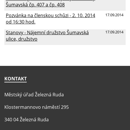
Šumavská čp. 407 a čp. 408
Pozvánka na členskou schůzi - 2. 10. 2014
17.09.2014
od 16:30 hod.
Stanovy - Nájemní družstvo Šumavská
17.09.2014
ulice, družstvo
KONTAKT
Městský úřad Železná Ruda
Klostermannovo náměstí 295
340 04 Železná Ruda