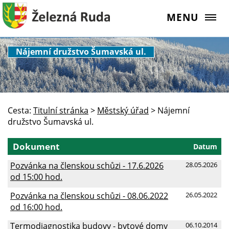
MENU
Nájemní družstvo Šumavská ul.
Cesta:
Titulní stránka
>
Městský úřad
>
Nájemní
družstvo Šumavská ul.
Dokument
Datum
Pozvánka na členskou schůzi - 17.6.2026
28.05.2026
od 15:00 hod.
Pozvánka na členskou schůzi - 08.06.2022
26.05.2022
od 16:00 hod.
Termodiagnostika budovy - bytové domy
06.10.2014