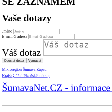
SE ZÁZNAMEM
Vaše dotazy
Jméno
E-mail či adresa
Váš dotaz
Mikroregion Šumava Západ
Krajský úřad Plzeňského kraje
ŠumavaNet.CZ - informace 