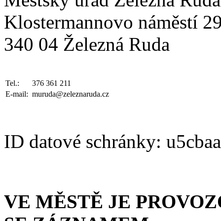
Klostermannovo náměstí 2
340 04 Železná Ruda
Tel.:
376 361 211
E-mail:
muruda@zeleznaruda.cz
ID datové schránky: u5cba
VE MĚSTĚ JE PROVO