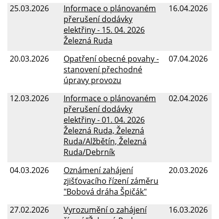
25.03.2026
Informace o plánovaném
16.04.2026
přerušení dodávky
elektřiny - 15. 04. 2026
Železná Ruda
20.03.2026
Opatření obecné povahy -
07.04.2026
stanovení přechodné
úpravy provozu
12.03.2026
Informace o plánovaném
02.04.2026
přerušení dodávky
elektřiny - 01. 04. 2026
Železná Ruda, Železná
Ruda/Alžbětín, Železná
Ruda/Debrník
04.03.2026
Oznámení zahájení
20.03.2026
zjišťovacího řízení záměru
"Bobová dráha Špičák"
27.02.2026
Vyrozumění o zahájení
16.03.2026