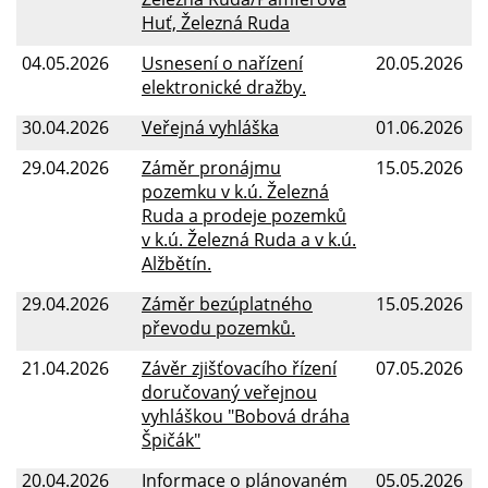
Huť, Železná Ruda
04.05.2026
Usnesení o nařízení
20.05.2026
elektronické dražby.
30.04.2026
Veřejná vyhláška
01.06.2026
29.04.2026
Záměr pronájmu
15.05.2026
pozemku v k.ú. Železná
Ruda a prodeje pozemků
v k.ú. Železná Ruda a v k.ú.
Alžbětín.
29.04.2026
Záměr bezúplatného
15.05.2026
převodu pozemků.
21.04.2026
Závěr zjišťovacího řízení
07.05.2026
doručovaný veřejnou
vyhláškou "Bobová dráha
Špičák"
20.04.2026
Informace o plánovaném
05.05.2026