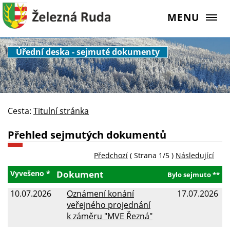
MENU
Úřední deska - sejmuté dokumenty
Cesta:
Titulní stránka
Přehled sejmutých dokumentů
Předchozí
( Strana 1/5 )
Následující
Vyvešeno *
Dokument
Bylo sejmuto **
10.07.2026
Oznámení konání
17.07.2026
veřejného projednání
k záměru "MVE Řezná"