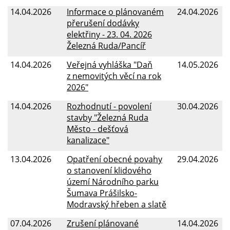
14.04.2026
Informace o plánovaném
24.04.2026
přerušení dodávky
elektřiny - 23. 04. 2026
Železná Ruda/Pancíř
14.04.2026
Veřejná vyhláška "Daň
14.05.2026
z nemovitých věcí na rok
2026"
14.04.2026
Rozhodnutí - povolení
30.04.2026
stavby "Železná Ruda
Město - dešťová
kanalizace"
13.04.2026
Opatření obecné povahy
29.04.2026
o stanovení klidového
území Národního parku
Šumava Prášilsko-
Modravský hřeben a slatě
07.04.2026
Zrušení plánované
14.04.2026