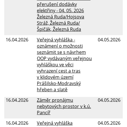
přerušení dodávky
elektřiny - 04. 05. 2026
Železná Ruda/Hojsova
Stráž, Železná Ruda/
Špičák, Železná Ruda
16.04.2026
Veřejná vyhláška -
04.05.2026
oznámení o možnosti
seznámit se s návrhem
OOP vydávaným veřejnou
vyhláškou ve věci
vyhrazení cest a tras
v klidovém území
Prášilsko-Modravský
hřeben a slatě
16.04.2026
Záměr pronájmu
04.05.2026
nebytových prostor v k.ú.
Pancíř
16.04.2026
Veřejná vyhláška
04.05.2026