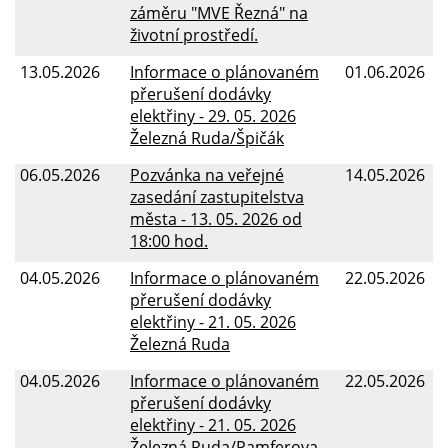
záměru "MVE Řezná" na
životní prostředí.
13.05.2026
Informace o plánovaném
01.06.2026
přerušení dodávky
elektřiny - 29. 05. 2026
Železná Ruda/Špičák
06.05.2026
Pozvánka na veřejné
14.05.2026
zasedání zastupitelstva
města - 13. 05. 2026 od
18:00 hod.
04.05.2026
Informace o plánovaném
22.05.2026
přerušení dodávky
elektřiny - 21. 05. 2026
Železná Ruda
04.05.2026
Informace o plánovaném
22.05.2026
přerušení dodávky
elektřiny - 21. 05. 2026
Železná Ruda/Pamferova