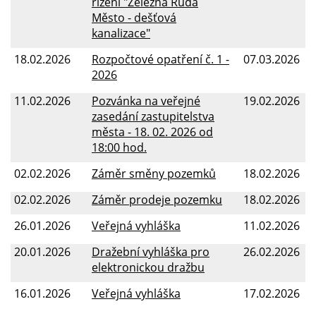
řízení "Železná Ruda
Město - dešťová
kanalizace"
18.02.2026
Rozpočtové opatření č. 1 -
07.03.2026
2026
11.02.2026
Pozvánka na veřejné
19.02.2026
zasedání zastupitelstva
města - 18. 02. 2026 od
18:00 hod.
02.02.2026
Záměr směny pozemků
18.02.2026
02.02.2026
Záměr prodeje pozemku
18.02.2026
26.01.2026
Veřejná vyhláška
11.02.2026
20.01.2026
Dražební vyhláška pro
26.02.2026
elektronickou dražbu
16.01.2026
Veřejná vyhláška
17.02.2026