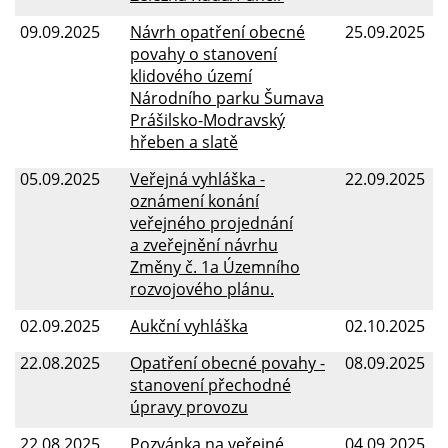
09.09.2025
Návrh opatření obecné
25.09.2025
povahy o stanovení
klidového území
Národního parku Šumava
Prášilsko-Modravský
hřeben a slatě
05.09.2025
Veřejná vyhláška -
22.09.2025
oznámení konání
veřejného projednání
a zveřejnění návrhu
Změny č. 1a Územního
rozvojového plánu.
02.09.2025
Aukční vyhláška
02.10.2025
22.08.2025
Opatření obecné povahy -
08.09.2025
stanovení přechodné
úpravy provozu
22.08.2025
Pozvánka na veřejné
04.09.2025