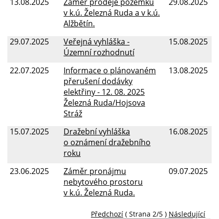
13.08.2025
Záměr prodeje pozemků
29.08.2025
v k.ú. Železná Ruda a v k.ú.
Alžbětín.
29.07.2025
Veřejná vyhláška -
15.08.2025
Územní rozhodnutí
22.07.2025
Informace o plánovaném
13.08.2025
přerušení dodávky
elektřiny - 12. 08. 2025
Železná Ruda/Hojsova
Stráž
15.07.2025
Dražební vyhláška
16.08.2025
o oznámení dražebního
roku
23.06.2025
Záměr pronájmu
09.07.2025
nebytového prostoru
v k.ú. Železná Ruda.
Předchozí
( Strana 2/5 )
Následující