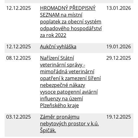
12.12.2025
HROMADNÝ PŘEDPISNÝ
13.01.2026
SEZNAM na místní
poplatek za obecní systém
odpadového hospodářství
za rok 2022
12.12.2025
Aukční vyhláška
19.01.2026
08.12.2025
Nařízení Státní
29.12.2025
veterinární správy -
mimořádná veterinární
opatření k zamezení šíření
nebezpečné nákazy
vysoce patogenní aviární
influenzy na území
Plzeňského kraje
03.12.2025
Záměr pronájmu
19.12.2025
nebytových prostor v k.ú.
Špičák.