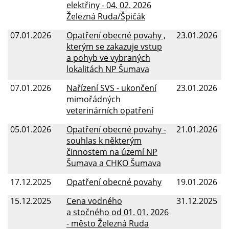
elektřiny - 04. 02. 2026
Železná Ruda/Špičák
07.01.2026
Opatření obecné povahy ,
23.01.2026
kterým se zakazuje vstup
a pohyb ve vybraných
lokalitách NP Šumava
07.01.2026
Nařízení SVS - ukončení
23.01.2026
mimořádných
veterinárních opatření
05.01.2026
Opatření obecné povahy -
21.01.2026
souhlas k některým
činnostem na území NP
Šumava a CHKO Šumava
17.12.2025
Opatření obecné povahy
19.01.2026
15.12.2025
Cena vodného
31.12.2025
a stočného od 01. 01. 2026
- město Železná Ruda