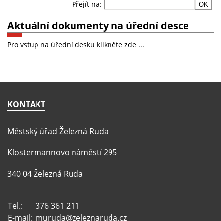
Přejít na:
Aktuální dokumenty na úřední desce
Pro vstup na úřední desku klikněte zde ...
KONTAKT
Městský úřad Železná Ruda
Klostermannovo náměstí 295
340 04 Železná Ruda
Tel.:
376 361 211
E-mail:
muruda@zeleznaruda.cz