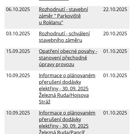
06.10.2025
Rozhodnutí - stavební
22.10.2025
záměr " Parkoviště
u Roklanu"
03.10.2025
Rozhodnutí - schválení
20.10.2025
stavebního záměru
15.09.2025
Opatření obecné povahy -
01.10.2025
stanovení přechodné
úpravy provozu
10.09.2025
Informace o plánovaném
01.10.2025
přerušení dodávky
elektřiny - 30. 09. 2025
Železná Ruda/Hojsova
Stráž
10.09.2025
Informace o plánovaném
01.10.2025
přerušení dodávky
elektřiny - 30. 09. 2025
Železná Ruda/Pancíř