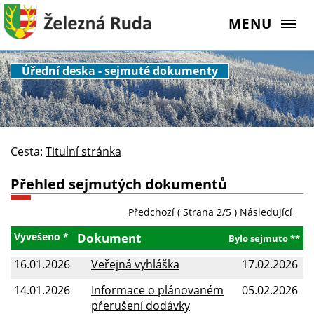
MENU
Úřední deska - sejmuté dokumenty
Cesta:
Titulní stránka
Přehled sejmutých dokumentů
Předchozí
( Strana 2/5 )
Následující
Vyvešeno *
Dokument
Bylo sejmuto **
16.01.2026
Veřejná vyhláška
17.02.2026
14.01.2026
Informace o plánovaném
05.02.2026
přerušení dodávky