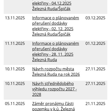
elektřiny - 04.12.2025
Železná Ruda/Špičák
13.11.2025
Informace o plánovaném
03.12.2025
přerušení dodávky
elektřiny - 02. 12. 2025
Železná Ruda/Špičák
11.11.2025
Informace o plánovaném
01.12.2025
přerušení dodávky
elektřiny - 28. 11. 2025
Železná Ruda
10.11.2025
Návrh rozpočtu města
27.11.2025
Železná Ruda na rok 2026
10.11.2025
Návrh střednědobého
27.11.2025
výhledu rozpočtu 2027 -
2028
05.11.2025
Záměr pronájmu části
21.11.2025
pozemku v k.ú. Železná