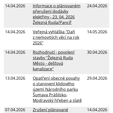
14.04.2026
Informace o plánovaném
24.04.2026
přerušení dodávky
elektřiny - 23. 04. 2026
Železná Ruda/Pancíř
14.04.2026
Veřejná vyhláška "Daň
14.05.2026
z nemovitých věcí na rok
2026"
14.04.2026
Rozhodnutí - povolení
30.04.2026
stavby "Železná Ruda
Město - dešťová
kanalizace"
13.04.2026
Opatření obecné povahy
29.04.2026
o stanovení klidového
území Národního parku
Šumava Prášilsko-
Modravský hřeben a slatě
07.04.2026
Zrušení plánované
14.04.2026