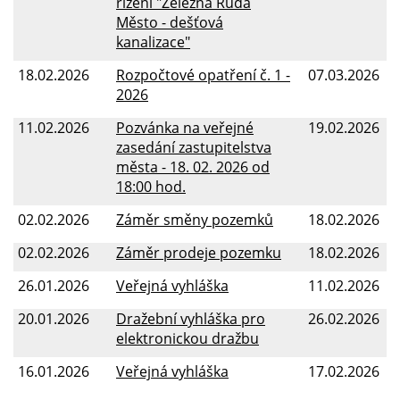
řízení "Železná Ruda
Město - dešťová
kanalizace"
18.02.2026
Rozpočtové opatření č. 1 -
07.03.2026
2026
11.02.2026
Pozvánka na veřejné
19.02.2026
zasedání zastupitelstva
města - 18. 02. 2026 od
18:00 hod.
02.02.2026
Záměr směny pozemků
18.02.2026
02.02.2026
Záměr prodeje pozemku
18.02.2026
26.01.2026
Veřejná vyhláška
11.02.2026
20.01.2026
Dražební vyhláška pro
26.02.2026
elektronickou dražbu
16.01.2026
Veřejná vyhláška
17.02.2026