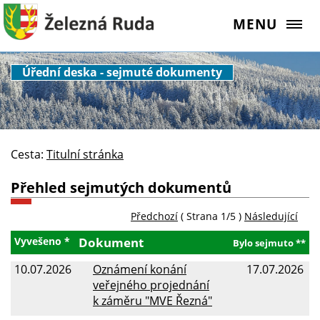
MENU
Úřední deska - sejmuté dokumenty
Cesta:
Titulní stránka
Přehled sejmutých dokumentů
Předchozí
( Strana 1/5 )
Následující
Vyvešeno *
Dokument
Bylo sejmuto **
10.07.2026
Oznámení konání
17.07.2026
veřejného projednání
k záměru "MVE Řezná"