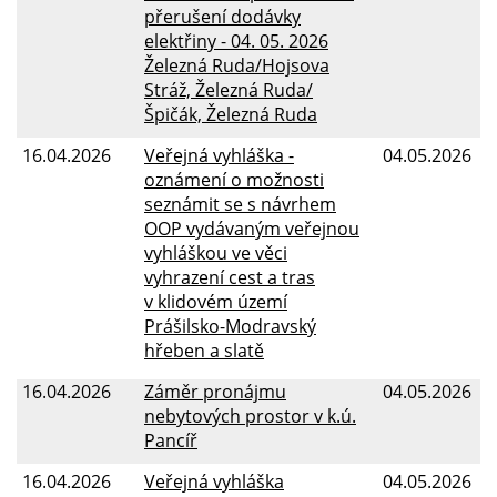
přerušení dodávky
elektřiny - 04. 05. 2026
Železná Ruda/Hojsova
Stráž, Železná Ruda/
Špičák, Železná Ruda
16.04.2026
Veřejná vyhláška -
04.05.2026
oznámení o možnosti
seznámit se s návrhem
OOP vydávaným veřejnou
vyhláškou ve věci
vyhrazení cest a tras
v klidovém území
Prášilsko-Modravský
hřeben a slatě
16.04.2026
Záměr pronájmu
04.05.2026
nebytových prostor v k.ú.
Pancíř
16.04.2026
Veřejná vyhláška
04.05.2026