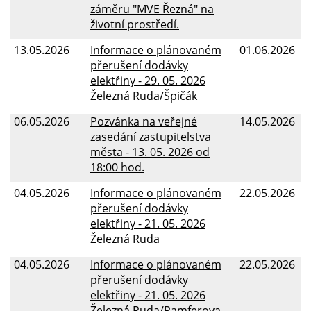
záměru "MVE Řezná" na
životní prostředí.
13.05.2026
Informace o plánovaném
01.06.2026
přerušení dodávky
elektřiny - 29. 05. 2026
Železná Ruda/Špičák
06.05.2026
Pozvánka na veřejné
14.05.2026
zasedání zastupitelstva
města - 13. 05. 2026 od
18:00 hod.
04.05.2026
Informace o plánovaném
22.05.2026
přerušení dodávky
elektřiny - 21. 05. 2026
Železná Ruda
04.05.2026
Informace o plánovaném
22.05.2026
přerušení dodávky
elektřiny - 21. 05. 2026
Železná Ruda/Pamferova