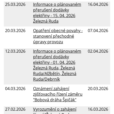
25.03.2026
Informace o plánovaném
16.04.2026
přerušení dodávky
elektřiny - 15. 04. 2026
Železná Ruda
20.03.2026
Opatření obecné povahy -
07.04.2026
stanovení přechodné
úpravy provozu
12.03.2026
Informace o plánovaném
02.04.2026
přerušení dodávky
elektřiny - 01. 04. 2026
Železná Ruda, Železná
Ruda/Alžbětín, Železná
Ruda/Debrník
04.03.2026
Oznámení zahájení
20.03.2026
zjišťovacího řízení záměru
"Bobová dráha Špičák"
27.02.2026
Vyrozumění o zahájení
16.03.2026