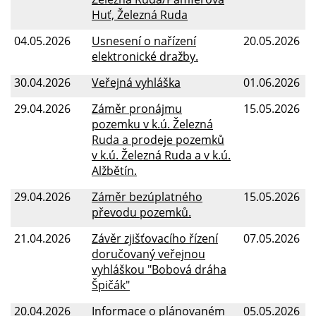
Huť, Železná Ruda
04.05.2026
Usnesení o nařízení
20.05.2026
elektronické dražby.
30.04.2026
Veřejná vyhláška
01.06.2026
29.04.2026
Záměr pronájmu
15.05.2026
pozemku v k.ú. Železná
Ruda a prodeje pozemků
v k.ú. Železná Ruda a v k.ú.
Alžbětín.
29.04.2026
Záměr bezúplatného
15.05.2026
převodu pozemků.
21.04.2026
Závěr zjišťovacího řízení
07.05.2026
doručovaný veřejnou
vyhláškou "Bobová dráha
Špičák"
20.04.2026
Informace o plánovaném
05.05.2026