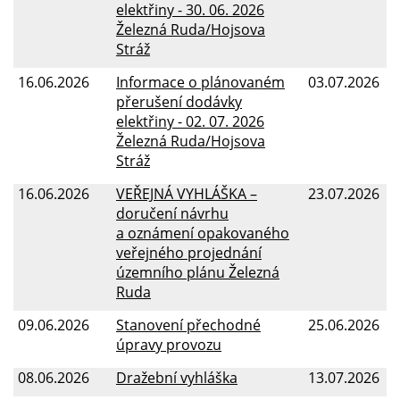
elektřiny - 30. 06. 2026
Železná Ruda/Hojsova
Stráž
16.06.2026
Informace o plánovaném
03.07.2026
přerušení dodávky
elektřiny - 02. 07. 2026
Železná Ruda/Hojsova
Stráž
16.06.2026
VEŘEJNÁ VYHLÁŠKA –
23.07.2026
doručení návrhu
a oznámení opakovaného
veřejného projednání
územního plánu Železná
Ruda
09.06.2026
Stanovení přechodné
25.06.2026
úpravy provozu
08.06.2026
Dražební vyhláška
13.07.2026