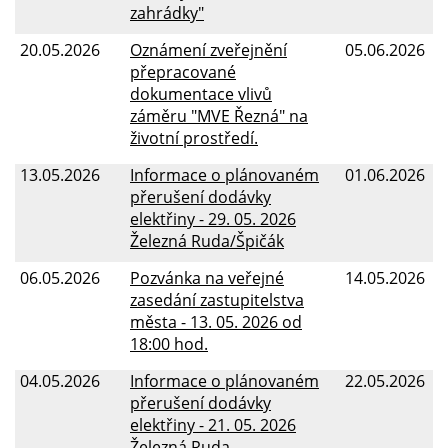
zahrádky"
20.05.2026
Oznámení zveřejnění
05.06.2026
přepracované
dokumentace vlivů
záměru "MVE Řezná" na
životní prostředí.
13.05.2026
Informace o plánovaném
01.06.2026
přerušení dodávky
elektřiny - 29. 05. 2026
Železná Ruda/Špičák
06.05.2026
Pozvánka na veřejné
14.05.2026
zasedání zastupitelstva
města - 13. 05. 2026 od
18:00 hod.
04.05.2026
Informace o plánovaném
22.05.2026
přerušení dodávky
elektřiny - 21. 05. 2026
Železná Ruda