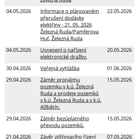
04.05.2026
Informace o plánovaném
22.05.2026
přerušení dodávky
elektřiny - 21. 05. 2026
Železná Ruda/Pamferova
Huť, Železná Ruda
04.05.2026
Usnesení o nařízení
20.05.2026
elektronické dražby.
30.04.2026
Veřejná vyhláška
01.06.2026
29.04.2026
Záměr pronájmu
15.05.2026
pozemku v k.ú. Železná
Ruda a prodeje pozemků
v k.ú. Železná Ruda a v k.ú.
Alžbětín.
29.04.2026
Záměr bezúplatného
15.05.2026
převodu pozemků.
21.04.2026
Závěr zjišťovacího řízení
07.05.2026