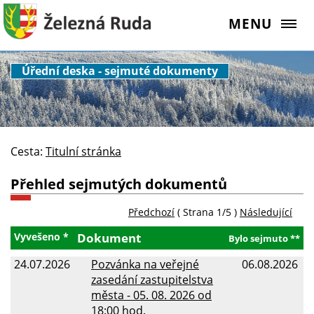
MENU
Úřední deska - sejmuté dokumenty
Cesta:
Titulní stránka
Přehled sejmutých dokumentů
Předchozí
( Strana 1/5 )
Následující
Vyvešeno *
Dokument
Bylo sejmuto **
24.07.2026
Pozvánka na veřejné
06.08.2026
zasedání zastupitelstva
města - 05. 08. 2026 od
18:00 hod.