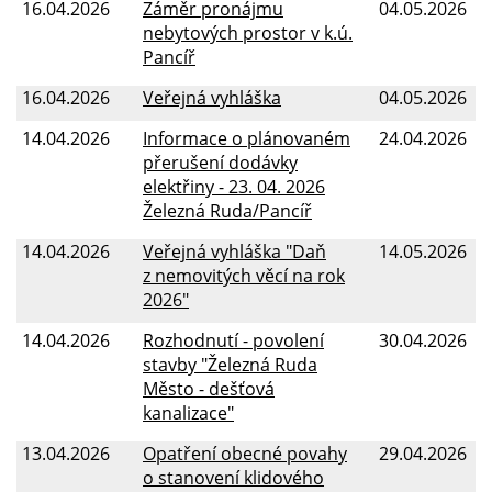
16.04.2026
Záměr pronájmu
04.05.2026
nebytových prostor v k.ú.
Pancíř
16.04.2026
Veřejná vyhláška
04.05.2026
14.04.2026
Informace o plánovaném
24.04.2026
přerušení dodávky
elektřiny - 23. 04. 2026
Železná Ruda/Pancíř
14.04.2026
Veřejná vyhláška "Daň
14.05.2026
z nemovitých věcí na rok
2026"
14.04.2026
Rozhodnutí - povolení
30.04.2026
stavby "Železná Ruda
Město - dešťová
kanalizace"
13.04.2026
Opatření obecné povahy
29.04.2026
o stanovení klidového