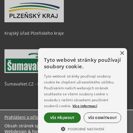
Krajský úřad Plzeňského kraje
×
Tyto webové stránky používají
soubory cookie.
Tyto webové stránky používají soubory
cookie ke zlepšení uživatelského zážitku.
ŠumavaNet.CZ - informace o regionu
Používáním našich webových stránek
souhlasíte se všemi soubory cookie v
souladu s našimi zásadami používání
souborů cookie.
Více informací
Prohlášení o přístupnosti
VŠE PŘIJMOUT
VŠE ODMÍTNOUT
Obsah stránek spravuje: Městský úřad Železná Ruda
PODROBNÉ NASTAVENÍ
Webdesign & hosting:
ŠumavaNet.CZ