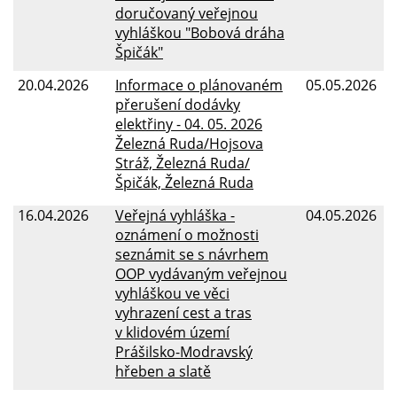
doručovaný veřejnou
vyhláškou "Bobová dráha
Špičák"
20.04.2026
Informace o plánovaném
05.05.2026
přerušení dodávky
elektřiny - 04. 05. 2026
Železná Ruda/Hojsova
Stráž, Železná Ruda/
Špičák, Železná Ruda
16.04.2026
Veřejná vyhláška -
04.05.2026
oznámení o možnosti
seznámit se s návrhem
OOP vydávaným veřejnou
vyhláškou ve věci
vyhrazení cest a tras
v klidovém území
Prášilsko-Modravský
hřeben a slatě