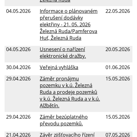
04.05.2026
Informace o plánovaném
22.05.2026
přerušení dodávky
elektřiny - 21. 05. 2026
Železná Ruda/Pamferova
Huť, Železná Ruda
04.05.2026
Usnesení o nařízení
20.05.2026
elektronické dražby.
30.04.2026
Veřejná vyhláška
01.06.2026
29.04.2026
Záměr pronájmu
15.05.2026
pozemku v k.ú. Železná
Ruda a prodeje pozemků
v k.ú. Železná Ruda a v k.ú.
Alžbětín.
29.04.2026
Záměr bezúplatného
15.05.2026
převodu pozemků.
21.04.2026
Závěr zjišťovacího řízení
07.05.2026