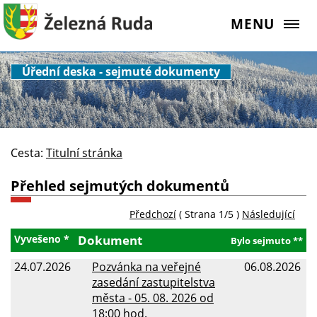
MENU
Úřední deska - sejmuté dokumenty
Cesta:
Titulní stránka
Přehled sejmutých dokumentů
Předchozí
( Strana 1/5 )
Následující
Vyvešeno *
Dokument
Bylo sejmuto **
24.07.2026
Pozvánka na veřejné
06.08.2026
zasedání zastupitelstva
města - 05. 08. 2026 od
18:00 hod.