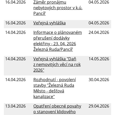
16.04.2026
Záměr pronájmu
04.05.2026
nebytových prostor v k.ú.
Pancíř
16.04.2026
Veřejná vyhláška
04.05.2026
14.04.2026
Informace o plánovaném
24.04.2026
přerušení dodávky
elektřiny - 23. 04. 2026
Železná Ruda/Pancíř
14.04.2026
Veřejná vyhláška "Daň
14.05.2026
z nemovitých věcí na rok
2026"
14.04.2026
Rozhodnutí - povolení
30.04.2026
stavby "Železná Ruda
Město - dešťová
kanalizace"
13.04.2026
Opatření obecné povahy
29.04.2026
o stanovení klidového