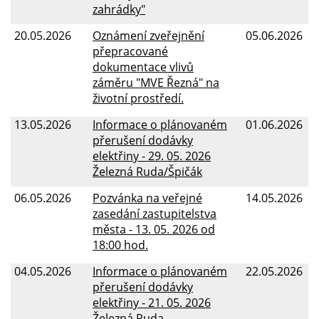
zahrádky"
20.05.2026
Oznámení zveřejnění
05.06.2026
přepracované
dokumentace vlivů
záměru "MVE Řezná" na
životní prostředí.
13.05.2026
Informace o plánovaném
01.06.2026
přerušení dodávky
elektřiny - 29. 05. 2026
Železná Ruda/Špičák
06.05.2026
Pozvánka na veřejné
14.05.2026
zasedání zastupitelstva
města - 13. 05. 2026 od
18:00 hod.
04.05.2026
Informace o plánovaném
22.05.2026
přerušení dodávky
elektřiny - 21. 05. 2026
Železná Ruda