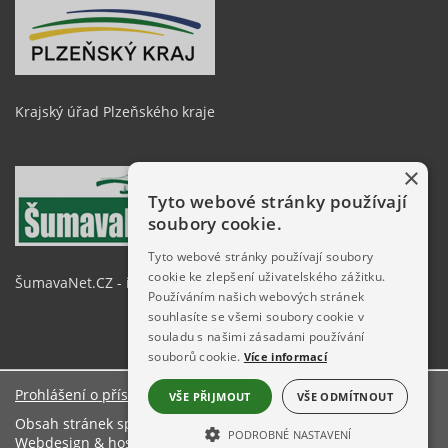
Krajský úřad Plzeňského kraje
×
Tyto webové stránky používají
soubory cookie.
Tyto webové stránky používají soubory
cookie ke zlepšení uživatelského zážitku.
ŠumavaNet.CZ - informace o regionu
Používáním našich webových stránek
souhlasíte se všemi soubory cookie v
souladu s našimi zásadami používání
souborů cookie.
Více informací
Prohlášení o přístupnosti
VŠE PŘIJMOUT
VŠE ODMÍTNOUT
Obsah stránek spravuje: Městský úřad Železná Ruda
PODROBNÉ NASTAVENÍ
Webdesign & hosting:
ŠumavaNet.CZ