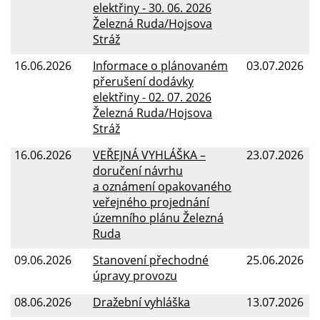
elektřiny - 30. 06. 2026
Železná Ruda/Hojsova
Stráž
16.06.2026
Informace o plánovaném
03.07.2026
přerušení dodávky
elektřiny - 02. 07. 2026
Železná Ruda/Hojsova
Stráž
16.06.2026
VEŘEJNÁ VYHLÁŠKA –
23.07.2026
doručení návrhu
a oznámení opakovaného
veřejného projednání
územního plánu Železná
Ruda
09.06.2026
Stanovení přechodné
25.06.2026
úpravy provozu
08.06.2026
Dražební vyhláška
13.07.2026