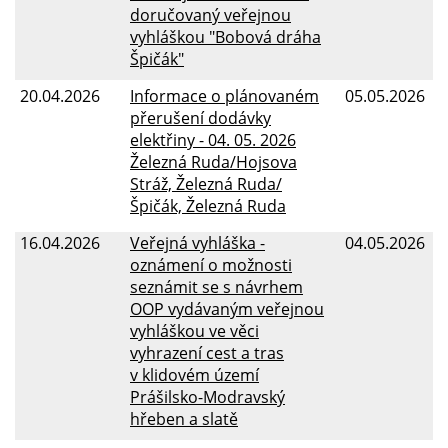
doručovaný veřejnou
vyhláškou "Bobová dráha
Špičák"
20.04.2026
Informace o plánovaném
05.05.2026
přerušení dodávky
elektřiny - 04. 05. 2026
Železná Ruda/Hojsova
Stráž, Železná Ruda/
Špičák, Železná Ruda
16.04.2026
Veřejná vyhláška -
04.05.2026
oznámení o možnosti
seznámit se s návrhem
OOP vydávaným veřejnou
vyhláškou ve věci
vyhrazení cest a tras
v klidovém území
Prášilsko-Modravský
hřeben a slatě