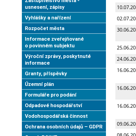
Zastupitelstvo města -
usnesení, zápisy
10.07.2
Vyhlášky a nařízení
02.07.2
Rozpočet města
30.06.2
Informace zveřejňované
o povinném subjektu
25.06.2
Výroční zprávy, poskytnuté
24.06.2
informace
16.06.2
Granty, příspěvky
Územní plán
16.06.2
Formuláře pro podání
Odpadové hospodářství
16.06.2
Vodohospodářská činnost
09.06.2
Ochrana osobních údajů – GDPR
08.06.2