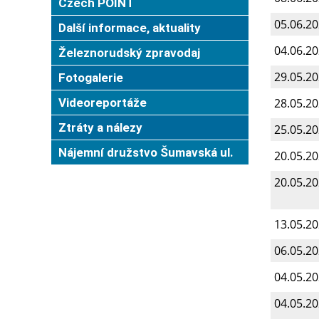
Czech POINT
05.06.2
Další informace, aktuality
04.06.2
Železnorudský zpravodaj
29.05.2
Fotogalerie
Videoreportáže
28.05.2
Ztráty a nálezy
25.05.2
Nájemní družstvo Šumavská ul.
20.05.2
20.05.2
13.05.2
06.05.2
04.05.2
04.05.2