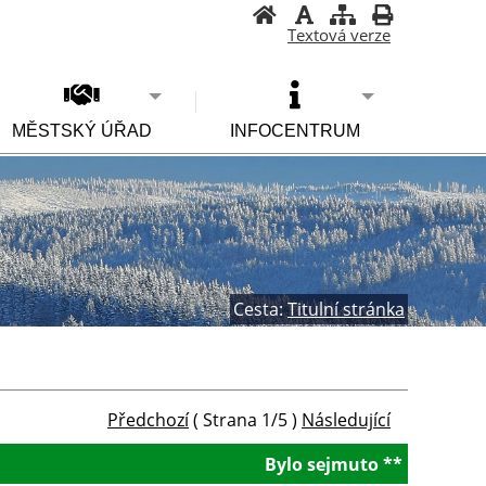
Textová verze
MĚSTSKÝ ÚŘAD
INFOCENTRUM
Cesta:
Titulní stránka
Předchozí
( Strana 1/5 )
Následující
Bylo sejmuto **