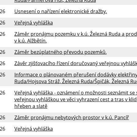
026
Usnesení o nařízení elektronické dražby.
026
Veřejná vyhláška
026
Záměr pronájmu pozemku v k.ú. Železná Ruda a prode
v k.ú. Alžbětín.
026
Záměr bezúplatného převodu pozemků.
026
Závěr zjišťovacího řízení doručovaný veřejnou vyhlá
026
Informace o plánovaném přerušení dodávky elektřiny 
Ruda/Hojsova Stráž, Železná Ruda/Špičák, Železná R
026
Veřejná vyhláška - oznámení o možnosti seznámit s
veřejnou vyhláškou ve věci vyhrazení cest a tras v k
hřeben a slatě
026
Záměr pronájmu nebytových prostor v k.ú. Pancíř
026
Veřejná vyhláška