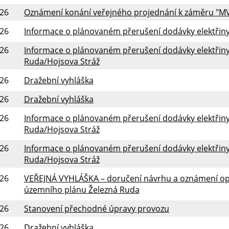
026
Oznámení konání veřejného projednání k záměru "M
026
Informace o plánovaném přerušení dodávky elektřiny 
026
Informace o plánovaném přerušení dodávky elektřiny 
Ruda/Hojsova Stráž
026
Dražební vyhláška
026
Dražební vyhláška
026
Informace o plánovaném přerušení dodávky elektřiny 
Ruda/Hojsova Stráž
026
Informace o plánovaném přerušení dodávky elektřiny 
Ruda/Hojsova Stráž
026
VEŘEJNÁ VYHLÁŠKA – doručení návrhu a oznámení o
územního plánu Železná Ruda
026
Stanovení přechodné úpravy provozu
026
Dražební vyhláška