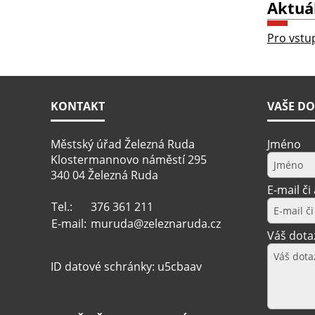
Aktuá
Pro vstup
KONTAKT
VAŠE DO
Městský úřad Železná Ruda
Jméno
Klostermannovo náměstí 295
340 04 Železná Ruda
E-mail či
Tel.:
376 361 211
E-mail:
muruda@zeleznaruda.cz
Váš dota
ID datové schránky: u5cbaav