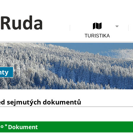
TURISTIKA
nty
ed sejmutých dokumentů
o *
Dokument