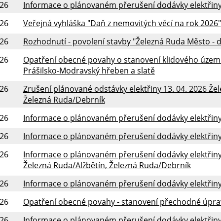
026
Informace o plánovaném přerušení dodávky elektřiny 
026
Veřejná vyhláška "Daň z nemovitých věcí na rok 2026"
026
Rozhodnutí - povolení stavby "Železná Ruda Město - d
026
Opatření obecné povahy o stanovení klidového úze
Prášilsko-Modravský hřeben a slatě
026
Zrušení plánované odstávky elektřiny 13. 04. 2026 Že
Železná Ruda/Debrník
026
Informace o plánovaném přerušení dodávky elektřiny 
026
Informace o plánovaném přerušení dodávky elektřiny 
026
Informace o plánovaném přerušení dodávky elektřiny 
Železná Ruda/Alžbětín, Železná Ruda/Debrník
026
Informace o plánovaném přerušení dodávky elektřiny 
026
Opatření obecné povahy - stanovení přechodné úpra
026
Informace o plánovaném přerušení dodávky elektřiny 