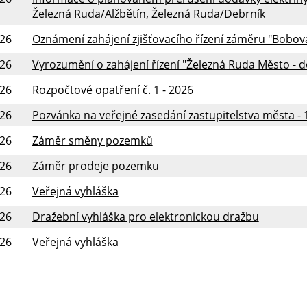
Železná Ruda/Alžbětín, Železná Ruda/Debrník
026
Oznámení zahájení zjišťovacího řízení záměru "Bobov
026
Vyrozumění o zahájení řízení "Železná Ruda Město - d
026
Rozpočtové opatření č. 1 - 2026
026
Pozvánka na veřejné zasedání zastupitelstva města - 1
026
Záměr směny pozemků
026
Záměr prodeje pozemku
026
Veřejná vyhláška
026
Dražební vyhláška pro elektronickou dražbu
026
Veřejná vyhláška