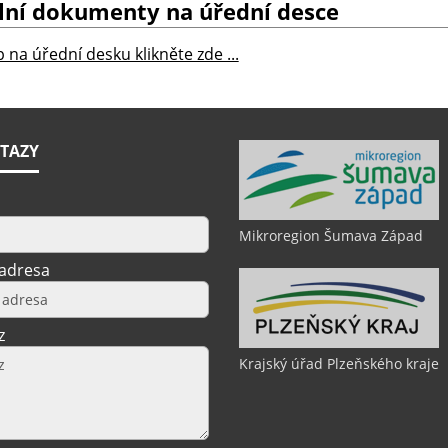
lní dokumenty na úřední desce
 na úřední desku klikněte zde ...
TAZY
Mikroregion Šumava Západ
 adresa
z
Krajský úřad Plzeňského kraje