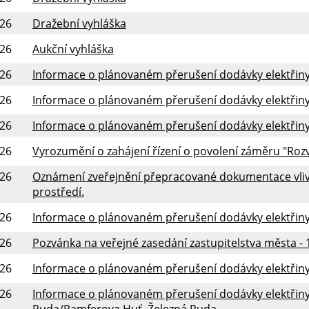
026
Dražební vyhláška
026
Aukční vyhláška
026
Informace o plánovaném přerušení dodávky elektřiny 
026
Informace o plánovaném přerušení dodávky elektřiny 
026
Informace o plánovaném přerušení dodávky elektřiny 
026
Vyrozumění o zahájení řízení o povolení záměru "Roz
026
Oznámení zveřejnění přepracované dokumentace vliv
prostředí.
026
Informace o plánovaném přerušení dodávky elektřiny 
026
Pozvánka na veřejné zasedání zastupitelstva města - 1
026
Informace o plánovaném přerušení dodávky elektřiny 
026
Informace o plánovaném přerušení dodávky elektřiny 
Ruda/Pamferova Huť, Železná Ruda