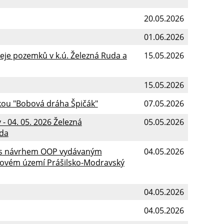
20.05.2026
01.06.2026
je pozemků v k.ú. Železná Ruda a
15.05.2026
15.05.2026
škou "Bobová dráha Špičák"
07.05.2026
- 04. 05. 2026 Železná
05.05.2026
uda
e s návrhem OOP vydávaným
04.05.2026
lidovém území Prášilsko-Modravský
04.05.2026
04.05.2026