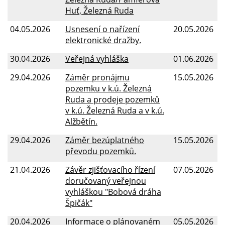
Huť, Železná Ruda
04.05.2026
Usnesení o nařízení
20.05.2026
elektronické dražby.
30.04.2026
Veřejná vyhláška
01.06.2026
29.04.2026
Záměr pronájmu
15.05.2026
pozemku v k.ú. Železná
Ruda a prodeje pozemků
v k.ú. Železná Ruda a v k.ú.
Alžbětín.
29.04.2026
Záměr bezúplatného
15.05.2026
převodu pozemků.
21.04.2026
Závěr zjišťovacího řízení
07.05.2026
doručovaný veřejnou
vyhláškou "Bobová dráha
Špičák"
20.04.2026
Informace o plánovaném
05.05.2026