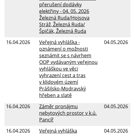
přerušení dodávky
elektřiny - 04. 05. 2026
Železná Ruda/Hojsova
Stráž, Železná Ruda/
Špičák, Železná Ruda
16.04.2026
Veřejná vyhláška -
04.05.2026
oznámení o možnosti
seznámit se s návrhem
OOP vydávaným veřejnou
vyhláškou ve věci
vyhrazení cest a tras
v klidovém území
Prášilsko-Modravský
hřeben a slatě
16.04.2026
Záměr pronájmu
04.05.2026
nebytových prostor v k.ú.
Pancíř
16.04.2026
Veřejná vyhláška
04.05.2026