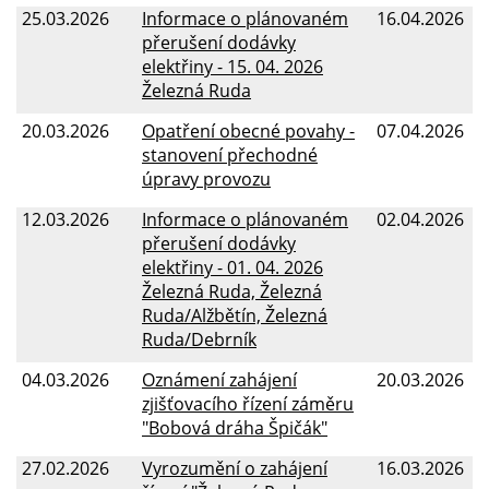
25.03.2026
Informace o plánovaném
16.04.2026
přerušení dodávky
elektřiny - 15. 04. 2026
Železná Ruda
20.03.2026
Opatření obecné povahy -
07.04.2026
stanovení přechodné
úpravy provozu
12.03.2026
Informace o plánovaném
02.04.2026
přerušení dodávky
elektřiny - 01. 04. 2026
Železná Ruda, Železná
Ruda/Alžbětín, Železná
Ruda/Debrník
04.03.2026
Oznámení zahájení
20.03.2026
zjišťovacího řízení záměru
"Bobová dráha Špičák"
27.02.2026
Vyrozumění o zahájení
16.03.2026