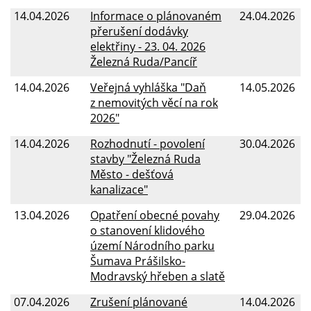
14.04.2026
Informace o plánovaném
24.04.2026
přerušení dodávky
elektřiny - 23. 04. 2026
Železná Ruda/Pancíř
14.04.2026
Veřejná vyhláška "Daň
14.05.2026
z nemovitých věcí na rok
2026"
14.04.2026
Rozhodnutí - povolení
30.04.2026
stavby "Železná Ruda
Město - dešťová
kanalizace"
13.04.2026
Opatření obecné povahy
29.04.2026
o stanovení klidového
území Národního parku
Šumava Prášilsko-
Modravský hřeben a slatě
07.04.2026
Zrušení plánované
14.04.2026