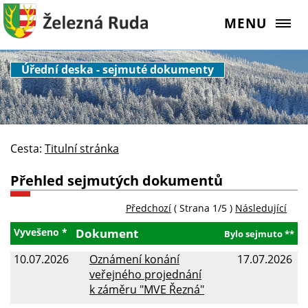
MENU
Úřední deska - sejmuté dokumenty
Cesta:
Titulní stránka
Přehled sejmutých dokumentů
Předchozí
( Strana 1/5 )
Následující
Vyvešeno *
Dokument
Bylo sejmuto **
10.07.2026
Oznámení konání
17.07.2026
veřejného projednání
k záměru "MVE Řezná"