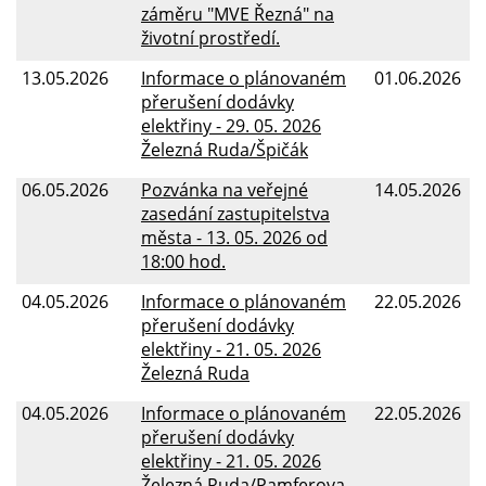
záměru "MVE Řezná" na
životní prostředí.
13.05.2026
Informace o plánovaném
01.06.2026
přerušení dodávky
elektřiny - 29. 05. 2026
Železná Ruda/Špičák
06.05.2026
Pozvánka na veřejné
14.05.2026
zasedání zastupitelstva
města - 13. 05. 2026 od
18:00 hod.
04.05.2026
Informace o plánovaném
22.05.2026
přerušení dodávky
elektřiny - 21. 05. 2026
Železná Ruda
04.05.2026
Informace o plánovaném
22.05.2026
přerušení dodávky
elektřiny - 21. 05. 2026
Železná Ruda/Pamferova