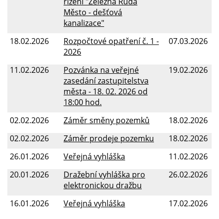
řízení "Železná Ruda
Město - dešťová
kanalizace"
18.02.2026
Rozpočtové opatření č. 1 -
07.03.2026
2026
11.02.2026
Pozvánka na veřejné
19.02.2026
zasedání zastupitelstva
města - 18. 02. 2026 od
18:00 hod.
02.02.2026
Záměr směny pozemků
18.02.2026
02.02.2026
Záměr prodeje pozemku
18.02.2026
26.01.2026
Veřejná vyhláška
11.02.2026
20.01.2026
Dražební vyhláška pro
26.02.2026
elektronickou dražbu
16.01.2026
Veřejná vyhláška
17.02.2026