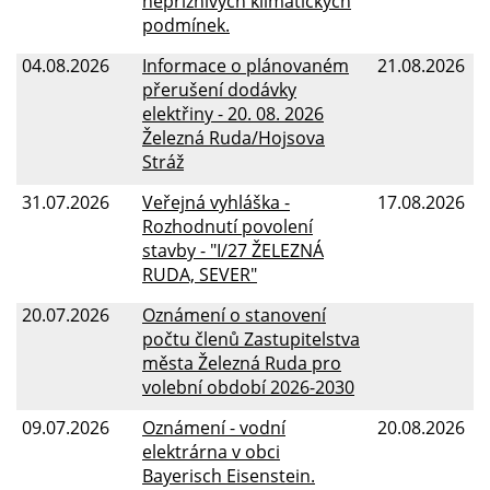
nepříznivých klimatických
podmínek.
04.08.2026
Informace o plánovaném
21.08.2026
přerušení dodávky
elektřiny - 20. 08. 2026
Železná Ruda/Hojsova
Stráž
31.07.2026
Veřejná vyhláška -
17.08.2026
Rozhodnutí povolení
stavby - "I/27 ŽELEZNÁ
RUDA, SEVER"
20.07.2026
Oznámení o stanovení
počtu členů Zastupitelstva
města Železná Ruda pro
volební období 2026-2030
09.07.2026
Oznámení - vodní
20.08.2026
elektrárna v obci
Bayerisch Eisenstein.