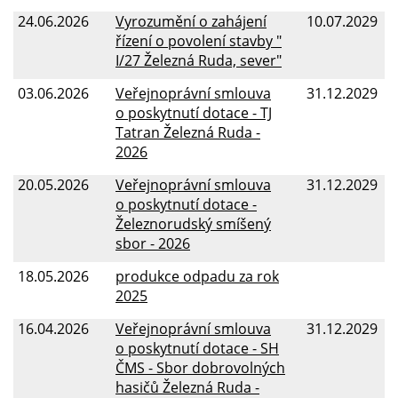
24.06.2026
Vyrozumění o zahájení
10.07.2029
řízení o povolení stavby "
I/27 Železná Ruda, sever"
03.06.2026
Veřejnoprávní smlouva
31.12.2029
o poskytnutí dotace - TJ
Tatran Železná Ruda -
2026
20.05.2026
Veřejnoprávní smlouva
31.12.2029
o poskytnutí dotace -
Železnorudský smíšený
sbor - 2026
18.05.2026
produkce odpadu za rok
2025
16.04.2026
Veřejnoprávní smlouva
31.12.2029
o poskytnutí dotace - SH
ČMS - Sbor dobrovolných
hasičů Železná Ruda -