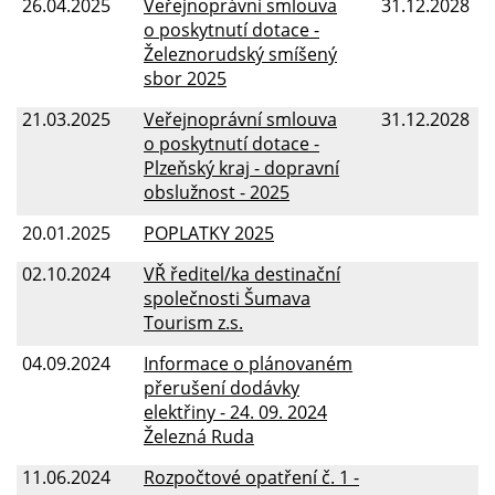
26.04.2025
Veřejnoprávní smlouva
31.12.2028
o poskytnutí dotace -
Železnorudský smíšený
sbor 2025
21.03.2025
Veřejnoprávní smlouva
31.12.2028
o poskytnutí dotace -
Plzeňský kraj - dopravní
obslužnost - 2025
20.01.2025
POPLATKY 2025
02.10.2024
VŘ ředitel/ka destinační
společnosti Šumava
Tourism z.s.
04.09.2024
Informace o plánovaném
přerušení dodávky
elektřiny - 24. 09. 2024
Železná Ruda
11.06.2024
Rozpočtové opatření č. 1 -