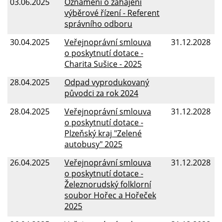
03.06.2025
Oznámení o zahájení
výběrové řízení - Referent
správního odboru
30.04.2025
Veřejnoprávní smlouva
31.12.2028
o poskytnutí dotace -
Charita Sušice - 2025
28.04.2025
Odpad vyprodukovaný
původci za rok 2024
28.04.2025
Veřejnoprávní smlouva
31.12.2028
o poskytnutí dotace -
Plzeňský kraj "Zelené
autobusy" 2025
26.04.2025
Veřejnoprávní smlouva
31.12.2028
o poskytnutí dotace -
Železnorudský folklorní
soubor Hořec a Hořeček
2025