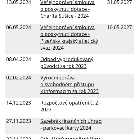
13.05.2024
Veřejnoprávní smlouva
31.05.2027
o poskytnutí dotace -
Charita Sušice - 2024
06.05.2024
Veřejnoprávní smlouva
10.05.2027
o poskytnutí dotace -
Plzeňský krajský atletický
svaz_2024
08.04.2024
Odpad vyprodukovaný
původci za rok 2023
02.02.2024
Výroční zpráva
o svobodném přístupu
k informacím za rok 2023
14.12.2023
Rozpočtové opatření č. 2 -
2023
27.11.2023
Sazebník finančních úhrad
- parkovací karty 2024