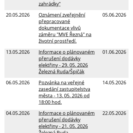
zahrádky"
20.05.2026
Oznámení zveřejnění
05.06.2026
přepracované
dokumentace vlivů
záměru "MVE Řezná" na
životní prostředí.
13.05.2026
Informace o plánovaném
01.06.2026
přerušení dodávky
elektřiny - 29. 05. 2026
Železná Ruda/Špičák
06.05.2026
Pozvánka na veřejné
14.05.2026
zasedání zastupitelstva
města - 13. 05. 2026 od
18:00 hod.
04.05.2026
Informace o plánovaném
22.05.2026
přerušení dodávky
elektřiny - 21. 05. 2026
Železná Ruda