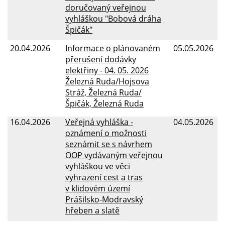
doručovaný veřejnou
vyhláškou "Bobová dráha
Špičák"
20.04.2026
Informace o plánovaném
05.05.2026
přerušení dodávky
elektřiny - 04. 05. 2026
Železná Ruda/Hojsova
Stráž, Železná Ruda/
Špičák, Železná Ruda
16.04.2026
Veřejná vyhláška -
04.05.2026
oznámení o možnosti
seznámit se s návrhem
OOP vydávaným veřejnou
vyhláškou ve věci
vyhrazení cest a tras
v klidovém území
Prášilsko-Modravský
hřeben a slatě