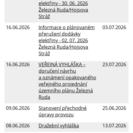
elektřiny - 30. 06. 2026
Železná Ruda/Hojsova
Stráž
16.06.2026
Informace o plánovaném
03.07.2026
přerušení dodávky
elektřiny - 02. 07. 2026
Železná Ruda/Hojsova
Stráž
16.06.2026
VEŘEJNÁ VYHLÁŠKA –
23.07.2026
doručení návrhu
a oznámení opakovaného
veřejného projednání
územního plánu Železná
Ruda
09.06.2026
Stanovení přechodné
25.06.2026
úpravy provozu
08.06.2026
Dražební vyhláška
13.07.2026