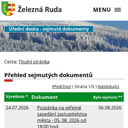
MENU
Úřední deska - sejmuté dokumenty
Cesta:
Titulní stránka
Přehled sejmutých dokumentů
Předchozí
( Strana 1/5 )
Následující
Vyvešeno *
Dokument
Bylo sejmuto **
24.07.2026
Pozvánka na veřejné
06.08.2026
zasedání zastupitelstva
města - 05. 08. 2026 od
18:00 hod.