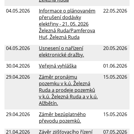
04.05.2026
Informace o plánovaném
22.05.2026
přerušení dodávky
elektřiny - 21. 05. 2026
Železná Ruda/Pamferova
Huť, Železná Ruda
04.05.2026
Usnesení o nařízení
20.05.2026
elektronické dražby.
30.04.2026
Veřejná vyhláška
01.06.2026
29.04.2026
Záměr pronájmu
15.05.2026
pozemku v k.ú. Železná
Ruda a prodeje pozemků
v k.ú. Železná Ruda a v k.ú.
Alžbětín.
29.04.2026
Záměr bezúplatného
15.05.2026
převodu pozemků.
21.04.2026
Závěr zjišťovacího řízení
07.05.2026