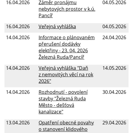
16.04.2026
Záměr pronájmu
04.05.2026
nebytových prostor v k.ú.
Pancíř
16.04.2026
Veřejná vyhláška
04.05.2026
14.04.2026
Informace o plánovaném
24.04.2026
přerušení dodávky
elektřiny - 23. 04. 2026
Železná Ruda/Pancíř
14.04.2026
Veřejná vyhláška "Daň
14.05.2026
z nemovitých věcí na rok
2026"
14.04.2026
Rozhodnutí - povolení
30.04.2026
stavby "Železná Ruda
Město - dešťová
kanalizace"
13.04.2026
Opatření obecné povahy
29.04.2026
o stanovení klidového