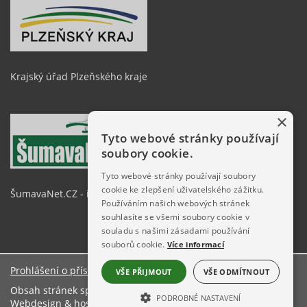
Krajský úřad Plzeňského kraje
×
Tyto webové stránky používají
soubory cookie.
Tyto webové stránky používají soubory
cookie ke zlepšení uživatelského zážitku.
ŠumavaNet.CZ - informace o regionu
Používáním našich webových stránek
souhlasíte se všemi soubory cookie v
souladu s našimi zásadami používání
souborů cookie.
Více informací
Prohlášení o přístupnosti
VŠE PŘIJMOUT
VŠE ODMÍTNOUT
Obsah stránek spravuje: Městský úřad Železná Ruda
PODROBNÉ NASTAVENÍ
Webdesign & hosting:
ŠumavaNet.CZ