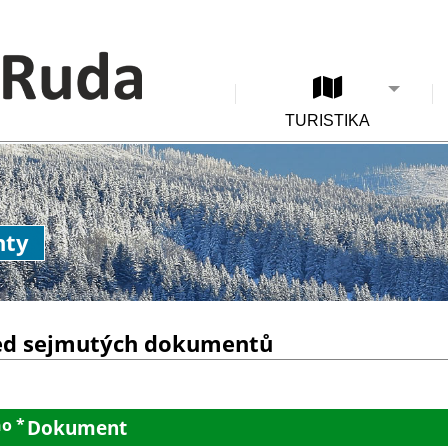
TURISTIKA
nty
ed sejmutých dokumentů
o *
Dokument