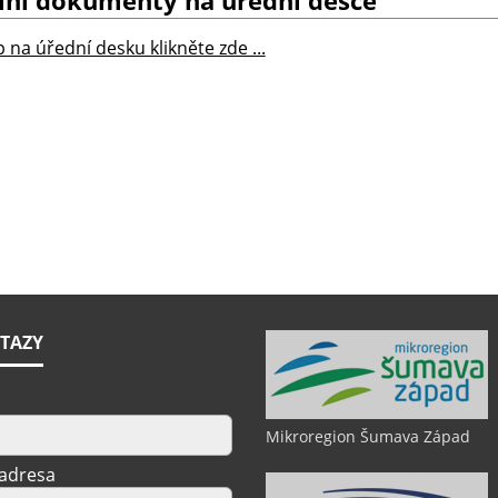
lní dokumenty na úřední desce
 na úřední desku klikněte zde ...
TAZY
Mikroregion Šumava Západ
 adresa