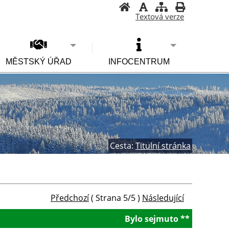
Textová verze
MĚSTSKÝ ÚŘAD
INFOCENTRUM
Cesta:
Titulní stránka
Předchozí
( Strana 5/5 )
Následující
Bylo sejmuto **