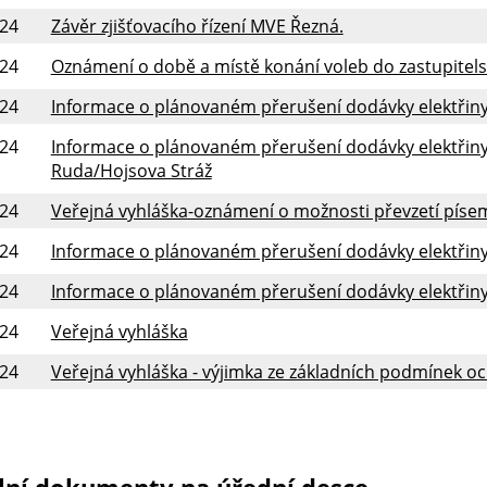
024
Závěr zjišťovacího řízení MVE Řezná.
024
Oznámení o době a místě konání voleb do zastupitels
024
Informace o plánovaném přerušení dodávky elektřiny
024
Informace o plánovaném přerušení dodávky elektřiny 
Ruda/Hojsova Stráž
024
Veřejná vyhláška-oznámení o možnosti převzetí píse
024
Informace o plánovaném přerušení dodávky elektřiny 
024
Informace o plánovaném přerušení dodávky elektřiny 
024
Veřejná vyhláška
024
Veřejná vyhláška - výjimka ze základních podmínek o