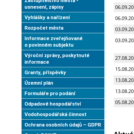
Zastupitelstvo města -
usnesení, zápisy
06.09.2
Vyhlášky a nařízení
06.09.2
Rozpočet města
03.09.2
Informace zveřejňované
03.09.2
o povinném subjektu
Výroční zprávy, poskytnuté
27.08.2
informace
15.08.2
Granty, příspěvky
13.08.2
Územní plán
13.08.2
Formuláře pro podání
05.08.2
Odpadové hospodářství
Vodohospodářská činnost
Ochrana osobních údajů – GDPR