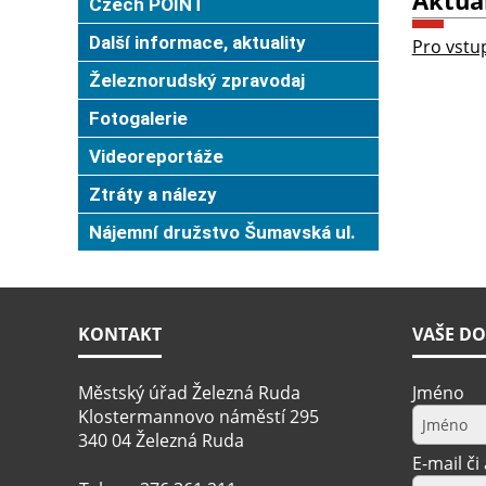
Aktuá
Czech POINT
Další informace, aktuality
Pro vstup
Železnorudský zpravodaj
Fotogalerie
Videoreportáže
Ztráty a nálezy
Nájemní družstvo Šumavská ul.
KONTAKT
VAŠE DO
Městský úřad Železná Ruda
Jméno
Klostermannovo náměstí 295
340 04 Železná Ruda
E-mail či