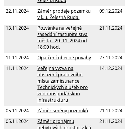
Železná Ruda
22.11.2024
Záměr prodeje pozemku
09.12.2024
v k.ú. Železná Ruda.
13.11.2024
Pozvánka na veřejné
21.11.2024
zasedání zastupitelstva
města - 20. 11. 2024 od
18:00 hod.
11.11.2024
Opatření obecné povahy
27.11.2024
11.11.2024
Veřejná výzva na
14.12.2024
obsazení pracovního
místa zaměstnance
Technických služeb pro
vodohospodářskou
infrastrukturu
05.11.2024
Záměr směny pozemků
21.11.2024
05.11.2024
Záměr pronájmu
21.11.2024
nebytových prostor v k.ú.