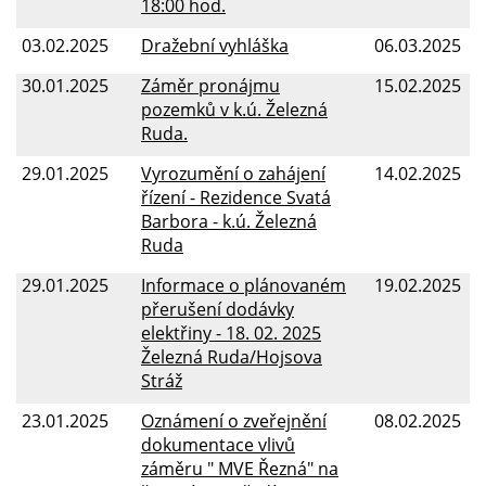
18:00 hod.
03.02.2025
Dražební vyhláška
06.03.2025
30.01.2025
Záměr pronájmu
15.02.2025
pozemků v k.ú. Železná
Ruda.
29.01.2025
Vyrozumění o zahájení
14.02.2025
řízení - Rezidence Svatá
Barbora - k.ú. Železná
Ruda
29.01.2025
Informace o plánovaném
19.02.2025
přerušení dodávky
elektřiny - 18. 02. 2025
Železná Ruda/Hojsova
Stráž
23.01.2025
Oznámení o zveřejnění
08.02.2025
dokumentace vlivů
záměru " MVE Řezná" na