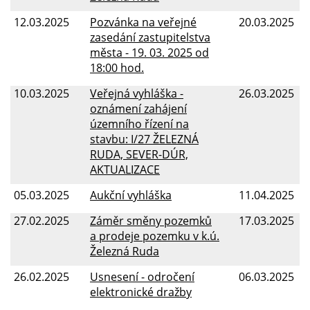
12.03.2025
Pozvánka na veřejné
20.03.2025
zasedání zastupitelstva
města - 19. 03. 2025 od
18:00 hod.
10.03.2025
Veřejná vyhláška -
26.03.2025
oznámení zahájení
územního řízení na
stavbu: I/27 ŽELEZNÁ
RUDA, SEVER-DÚR,
AKTUALIZACE
05.03.2025
Aukční vyhláška
11.04.2025
27.02.2025
Záměr směny pozemků
17.03.2025
a prodeje pozemku v k.ú.
Železná Ruda
26.02.2025
Usnesení - odročení
06.03.2025
elektronické dražby