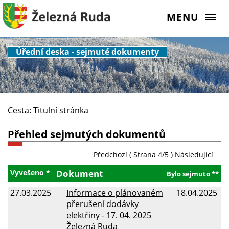
MENU
Úřední deska - sejmuté dokumenty
Cesta:
Titulní stránka
Přehled sejmutých dokumentů
Předchozí
( Strana 4/5 )
Následující
Vyvešeno *
Dokument
Bylo sejmuto **
27.03.2025
Informace o plánovaném
18.04.2025
přerušení dodávky
elektřiny - 17. 04. 2025
Železná Ruda