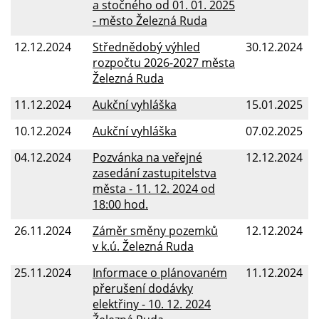
a stočného od 01. 01. 2025
- město Železná Ruda
12.12.2024
Střednědobý výhled
30.12.2024
rozpočtu 2026-2027 města
Železná Ruda
11.12.2024
Aukční vyhláška
15.01.2025
10.12.2024
Aukční vyhláška
07.02.2025
04.12.2024
Pozvánka na veřejné
12.12.2024
zasedání zastupitelstva
města - 11. 12. 2024 od
18:00 hod.
26.11.2024
Záměr směny pozemků
12.12.2024
v k.ú. Železná Ruda
25.11.2024
Informace o plánovaném
11.12.2024
přerušení dodávky
elektřiny - 10. 12. 2024