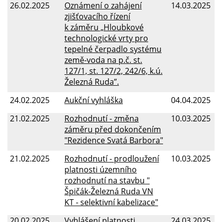
26.02.2025
Oznámení o zahájení
14.03.2025
zjišťovacího řízení
k záměru „Hloubkové
technologické vrty pro
tepelné čerpadlo systému
země-voda na p.č. st.
127/1, st. 127/2, 242/6, k.ú.
Železná Ruda”.
24.02.2025
Aukční vyhláška
04.04.2025
21.02.2025
Rozhodnutí - změna
10.03.2025
záměru před dokončením
"Rezidence Svatá Barbora"
21.02.2025
Rozhodnutí - prodloužení
10.03.2025
platnosti územního
rozhodnutí na stavbu "
Špičák-Železná Ruda VN
KT - selektivní kabelizace"
20.02.2025
Vyhlášení platnosti
24.03.2025