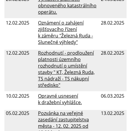
obnoveného katastrálního
operátu.
12.02.2025
Oznámení o zahájení
28.02.2025
zjišťovacího řízení
k záměru "Železná Ruda -
Slunečné výhledy"
12.02.2025
Rozhodnutí - prodloužení
28.02.2025
platnosti územního
rozhodnutí o umístění
stavby " KT, Železná Ruda,
TS nádraží - TS nákupní
středisko"
10.02.2025
Opravné usnesení
06.03.2025
k dražební vyhlášce.
05.02.2025
Pozvánka na veřejné
13.02.2025
zasedání zastupitelstva
města - 12. 02. 2025 od