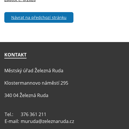
Návrat na předchozí stránku
KONTAKT
Městský úřad Železná Ruda
Klostermannovo náměstí 295
340 04 Železná Ruda
Tel.:
376 361 211
E-mail:
muruda@zeleznaruda.cz