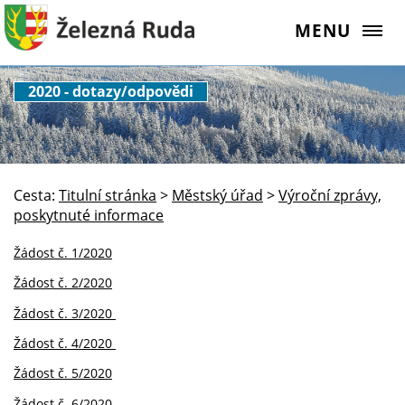
MENU
2020 - dotazy/odpovědi
Cesta:
Titulní stránka
>
Městský úřad
>
Výroční zprávy,
poskytnuté informace
Žádost č. 1/2020
Žádost č. 2/2020
Žádost č. 3/2020
Žádost č. 4/2020
Žádost č. 5/2020
Žádost č. 6/2020