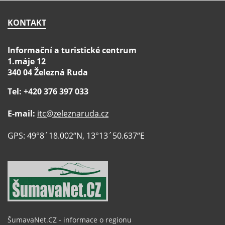
KONTAKT
Informační a turistické centrum
1.máje 12
340 04 Železná Ruda
Tel: +420 376 397 033
E-mail:
itc@zeleznaruda.cz
GPS: 49°8´18.002“N, 13°13´50.637“E
ŠumavaNet.CZ - informace o regionu