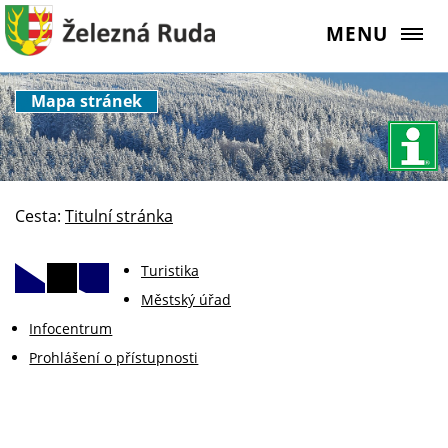
MENU
Mapa stránek
Cesta:
Titulní stránka
Turistika
Městský úřad
Infocentrum
Prohlášení o přístupnosti