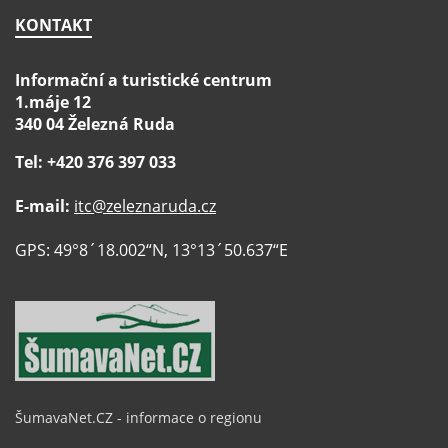
KONTAKT
Informační a turistické centrum
1.máje 12
340 04 Železná Ruda
Tel: +420 376 397 033
E-mail:
itc@zeleznaruda.cz
GPS: 49°8´18.002“N, 13°13´50.637“E
ŠumavaNet.CZ - informace o regionu