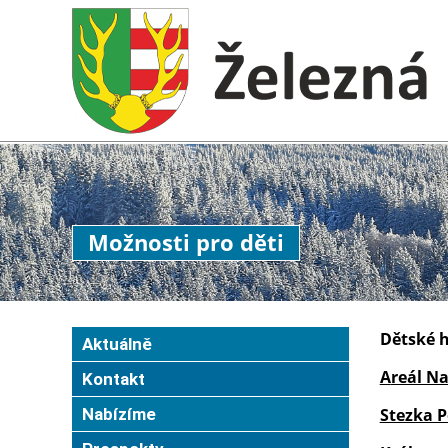
Možnosti pro děti
Dětské 
Aktuálně
A
reál N
Kontakt
Nabízíme
Stezka 