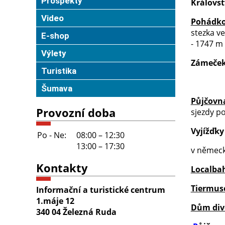
Prospekty
Královst
Video
Pohádko
stezka ve
E-shop
- 1747 m
Výlety
Zámeče
Turistika
Šumava
Půjčovn
Provozní doba
sjezdy po
Vyjížďk
Po - Ne:
08:00 – 12:30
13:00 – 17:30
v německ
Kontakty
Localba
Tiermus
Informační a turistické centrum
1.máje 12
Dům div
340 04 Železná Ruda