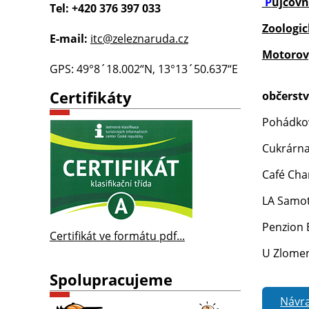
P
ůjčovn
Tel: +420 376 397 033
Zoologi
E-mail:
itc@zeleznaruda.cz
Motorov
GPS: 49°8´18.002“N, 13°13´50.637“E
Certifikáty
občerstv
Pohádkov
Cukrárna
Café Char
LA Samot
Penzion 
Certifikát ve formátu pdf...
U Zlomen
Spolupracujeme
Návra