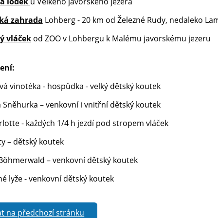
a loděk
u Velkého javorského jezera
cká zahrada
Lohberg - 20 km od Železné Rudy, nedaleko Lam
ý vláček
od ZOO v Lohbergu k Malému javorskému jezeru
ení:
á vinotéka - hospůdka - velký dětský koutek
 Sněhurka – venkovní i vnitřní dětský koutek
lotte - každých 1/4 h jezdí pod stropem vláček
y – dětský koutek
Böhmerwald – venkovní dětský koutek
é lyže - venkovní dětský koutek
t na předchozí stránku