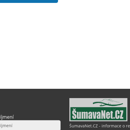
íjmení
ŠumavaNet.CZ - informace o r