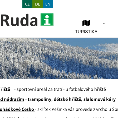
CZ
DE
EN
TURISTIKA
hřiště
- sportovní areál Za tratí - u fotbalového hřiště
ad nádražím
- trampolíny, dětské hřiště, slalomové káry
Pohádkové Česko
- skřítek Pěšinka vás provede z vrcholu