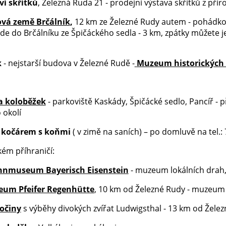
ví skřítků
, Železná Ruda 21 - prodejní výstava skřítků z přír
vá země Brčálník
,
12 km ze Železné Rudy autem - pohádkov
de do Brčálníku ze Špičáckého sedla - 3 km, zpátky můžete je
k
- nejstarší budova v Železné Rudě -
Muzeum historických
a koloběžek
- parkoviště Kaskády, Špičácké sedlo, Pancíř - 
 okolí
y kočárem s koňmi
( v zimě na saních) – po domluvě na tel.:
ém příhraničí:
hnmuseum Bayerisch Eisenstein
- muzeum lokálních drah
eum Pfeifer Regenhütte
, 10 km od Železné Rudy - muzeum v
očiny
s výběhy divokých zvířat Ludwigsthal - 13 km od Žele