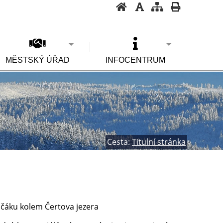
MĚSTSKÝ ÚŘAD
INFOCENTRUM
Cesta:
Titulní stránka
 Špičáku kolem Čertova jezera