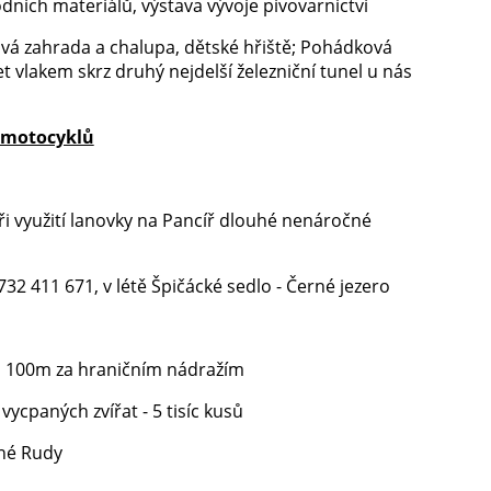
odních materiálů, výstava vývoje pivovarnictví
á zahrada a chalupa, dětské hřiště; Pohádková
t vlakem skrz druhý nejdelší železniční tunel u nás
 motocyklů
při využití lanovky na Pancíř dlouhé nenáročné
 732 411 671, v létě Špičácké sedlo - Černé jezero
, 100m za hraničním nádražím
ycpaných zvířat - 5 tisíc kusů
zné Rudy