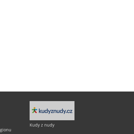
Kudy z nudy
egionu