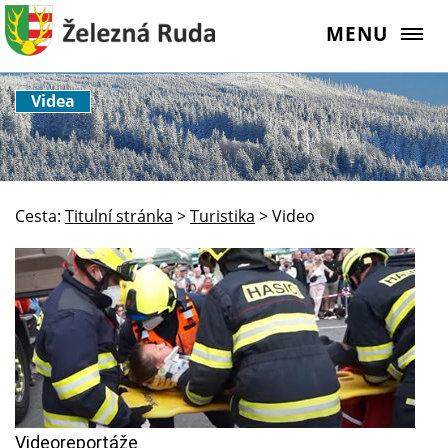
MENU
Videa
Cesta:
Titulní stránka
>
Turistika
>
Video
Videoreportáže