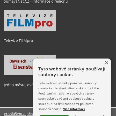
ŠumavaNet.CZ - informace o regionu
Televize FILMpro
×
Tyto webové stránky používají
soubory cookie.
Tyto webové stránky používají soubory
Jedno město, dvě země
cookie ke zlepšení uživatelského zážitku.
Používáním našich webových stránek
souhlasíte se všemi soubory cookie v
souladu s našimi zásadami používání
souborů cookie.
Více informací
Prohlášení o přístupnosti
O stránkách