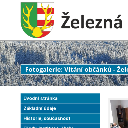
Fotogalerie: Vítání občánků - Že
Úvodní stránka
Základní údaje
Historie, současnost