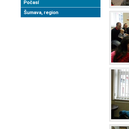
Počasí
Šumava, region