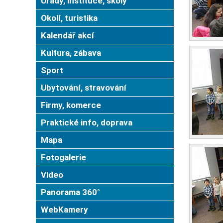
Úřady, instituce, školy
Okolí, turistika
Kalendář akcí
Kultura, zábava
Sport
Ubytování, stravování
Firmy, komerce
Praktické info, doprava
Mapa
Fotogalerie
Video
Panorama 360°
WebKamery