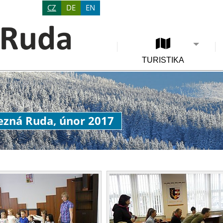
CZ
DE
EN
TURISTIKA
lezná Ruda, únor 2017