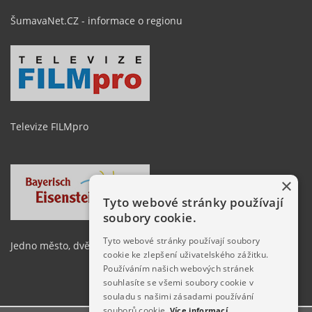
ŠumavaNet.CZ - informace o regionu
Televize FILMpro
×
Tyto webové stránky používají
soubory cookie.
Tyto webové stránky používají soubory
Jedno město, dvě země
cookie ke zlepšení uživatelského zážitku.
Používáním našich webových stránek
souhlasíte se všemi soubory cookie v
souladu s našimi zásadami používání
souborů cookie.
Více informací