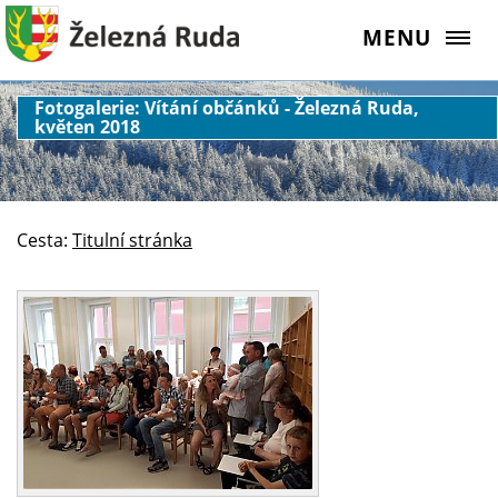
MENU
Fotogalerie: Vítání občánků - Železná Ruda,
květen 2018
Cesta:
Titulní stránka