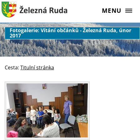
MENU
Fotogalerie: Vítání občánků - Železná Ruda, únor
2017
Cesta:
Titulní stránka