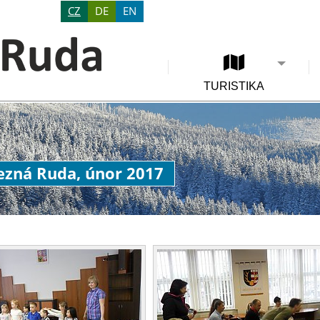
CZ
DE
EN
TURISTIKA
lezná Ruda, únor 2017