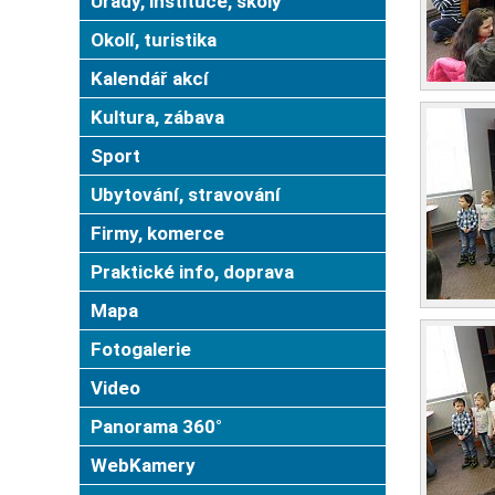
Úřady, instituce, školy
Okolí, turistika
Kalendář akcí
Kultura, zábava
Sport
Ubytování, stravování
Firmy, komerce
Praktické info, doprava
Mapa
Fotogalerie
Video
Panorama 360°
WebKamery