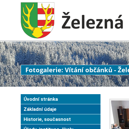
Fotogalerie: Vítání občánků - Že
Úvodní stránka
Základní údaje
Historie, současnost