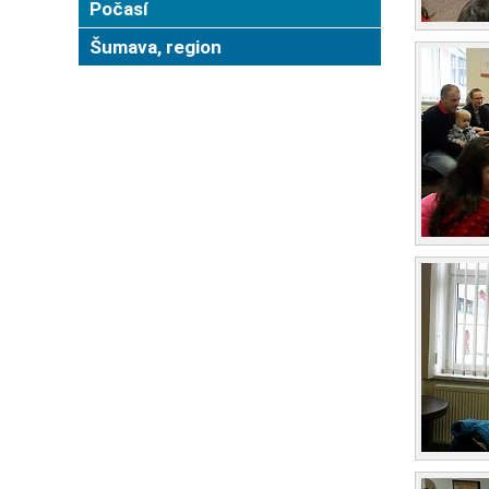
Počasí
Šumava, region