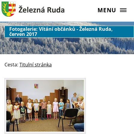
MENU
Fotogalerie: Vítání občánků - Železná Ruda,
červen 2017
Cesta:
Titulní stránka