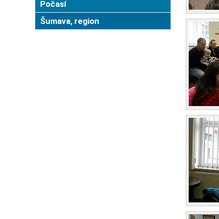
Počasí
Šumava, region