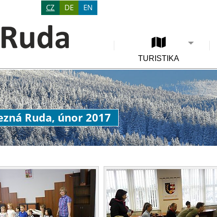
CZ
DE
EN
TURISTIKA
lezná Ruda, únor 2017