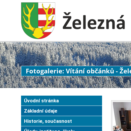
Fotogalerie: Vítání občánků - Že
Úvodní stránka
Základní údaje
Historie, současnost