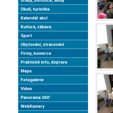
Úřady, instituce, školy
Okolí, turistika
Kalendář akcí
Kultura, zábava
Sport
Ubytování, stravování
Firmy, komerce
Praktické info, doprava
Mapa
Fotogalerie
Video
Panorama 360°
WebKamery