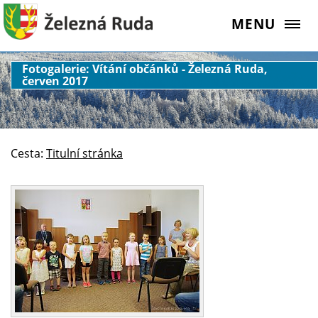
MENU
Fotogalerie: Vítání občánků - Železná Ruda,
červen 2017
Cesta:
Titulní stránka