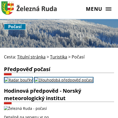
MENU
Počasí
Cesta:
Titulní stránka
>
Turistika
>
Počasí
Předpověď počasí
Hodinová předpověd - Norský
meteorologický institut
Detailně na serveru
yr.no