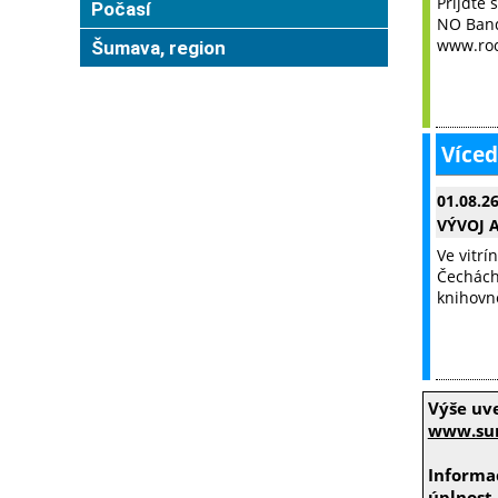
Přijďte 
Počasí
NO Band
www.roc
Šumava, region
Víced
01.08.2
VÝVOJ 
Ve vitrí
Čechách.
knihovn
Výše uv
www.sum
Informac
úplnost.