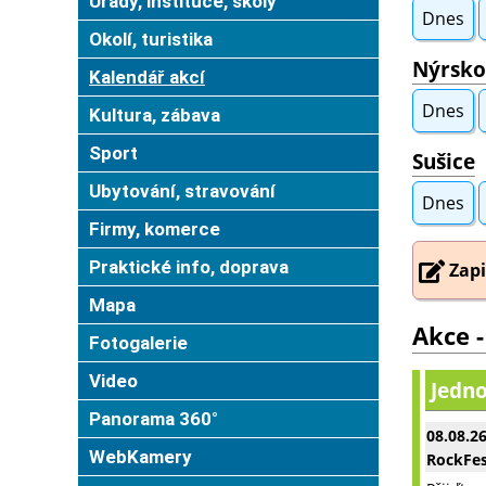
Úřady, instituce, školy
Dnes
Okolí, turistika
Nýrsko
Kalendář akcí
Dnes
Kultura, zábava
Sport
Sušice
Ubytování, stravování
Dnes
Firmy, komerce
Praktické info, doprava
Zapi
Mapa
Akce -
Fotogalerie
Video
Jedno
Panorama 360°
08.08.2
WebKamery
RockFes