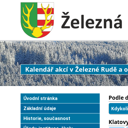
Kalendář akcí v Železné Rudě a o
Podle 
Úvodní stránka
Základní údaje
Kdykol
Historie, současnost
Klatov