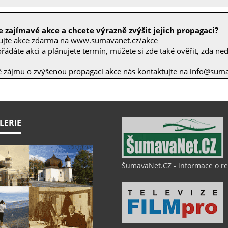
 zajímavé akce a chcete výrazně zvýšit jejich propagaci?
ujte akce zdarma na
www.sumavanet.cz/akce
ádáte akci a plánujete termín, můžete si zde také ověřit, zda nedo
ě zájmu o zvýšenou propagaci akce nás kontaktujte na
info@suma
LERIE
ŠumavaNet.CZ - informace o r