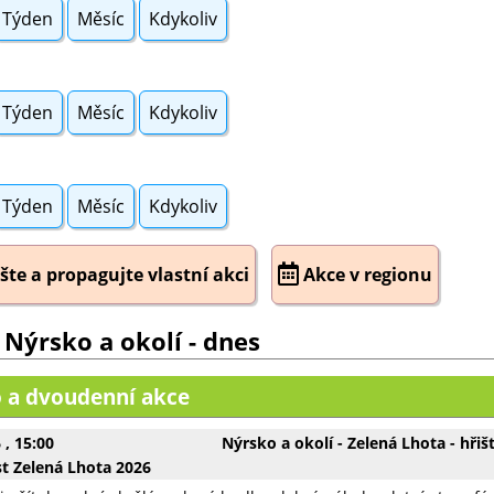
Týden
Měsíc
Kdykoliv
Týden
Měsíc
Kdykoliv
Týden
Měsíc
Kdykoliv
šte a propagujte vlastní akci
Akce v regionu
 Nýrsko a okolí - dnes
 a dvoudenní akce
6
, 15:00
Nýrsko a okolí - Zelená Lhota - hřiš
t Zelená Lhota 2026