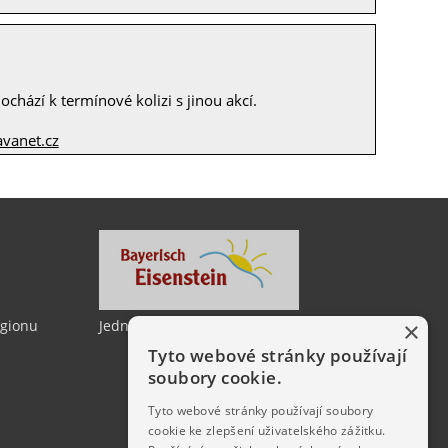
chází k termínové kolizi s jinou akcí.
vanet.cz
×
egionu
Jedno město, dvě země
Tyto webové stránky používají
soubory cookie.
Tyto webové stránky používají soubory
cookie ke zlepšení uživatelského zážitku.