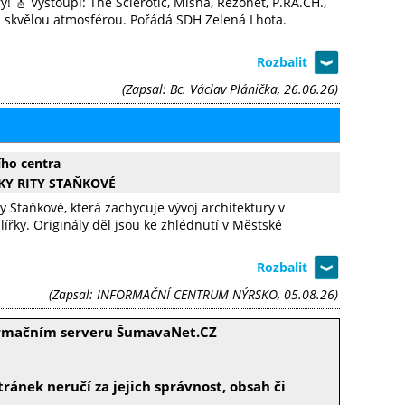
y! 🎸 Vystoupí: The Sclerotic, Misha, Rezonet, P.RA.CH.,
 skvělou atmosférou. Pořádá SDH Zelená Lhota.
(Zapsal: Bc. Václav Plánička, 26.06.26)
ího centra
KY RITY STAŇKOVÉ
 Staňkové, která zachycuje vývoj architektury v
lířky. Originály děl jsou ke zhlédnutí v Městské
(Zapsal: INFORMAČNÍ CENTRUM NÝRSKO, 05.08.26)
formačním serveru ŠumavaNet.CZ
ránek neručí za jejich správnost, obsah či