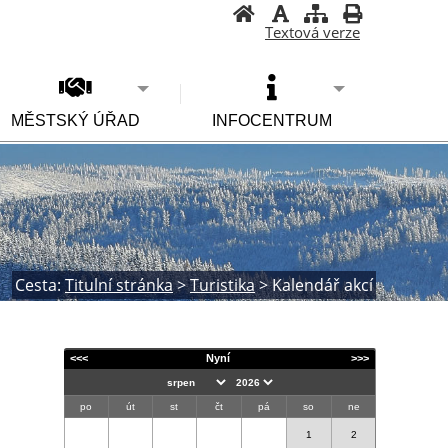
Textová verze
MĚSTSKÝ ÚŘAD
INFOCENTRUM
Cesta:
Titulní stránka
>
Turistika
>
Kalendář akcí
<<<
Nyní
>>>
po
út
st
čt
pá
so
ne
1
2