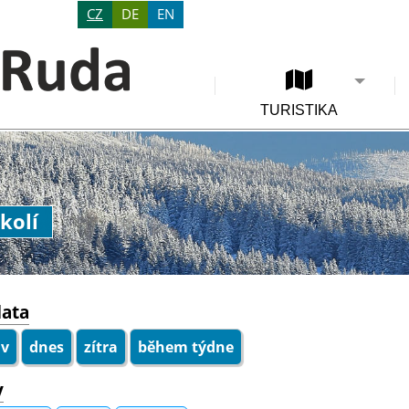
CZ
DE
EN
TURISTIKA
kolí
data
iv
dnes
zítra
během týdne
y