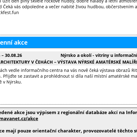
si užít den plný skvělé rockové hudby, dobré nálady a letní atmosfér
 Čeká vás odpoledne a večer nabité živou hudbou, občerstvením a
kfest.fun
enní akce
6
–
30.08.26
Nýrsko a okolí - vitríny u informačn
ARCHITEKTURY V ČEHÁCH – VÝSTAVA NÝRSKÉ AMATÉRSKÉ MALÍŘ
nách vedle informačního centra na vás nově čeká výstava obrazů Rity
 Přijďte se zastavit a prohlédnout si díla naší místní amatérské ma
ě v Nýrsku.
edené akce jsou výpisem z regionální databáze akcí na In
avanet.cz/akce
e mají pouze orientační charakter, provozovatelé těchto st