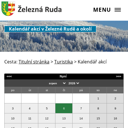
MENU
Kalendář akcí v Železné Rudě a okolí
Cesta:
Titulní stránka
>
Turistika
>
Kalendář akcí
<<<
Nyní
>>>
po
út
st
čt
pá
so
ne
1
2
3
4
5
6
7
8
9
10
11
12
13
14
15
16