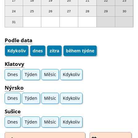
17
18
19
20
21
22
23
24
25
26
27
28
29
30
31
Podle data
Kdykoliv
dnes
zítra
během týdne
Klatovy
Dnes
Týden
Měsíc
Kdykoliv
Nýrsko
Dnes
Týden
Měsíc
Kdykoliv
Sušice
Dnes
Týden
Měsíc
Kdykoliv