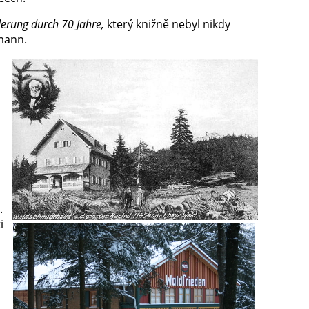
rung durch 70 Jahre,
který knižně nebyl nikdy
rmann.
.
i