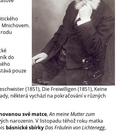
Pasově
itického
em Mnichovem.
z rodu
cké
ník do
ského
astává pouze
eschwister (1851), Die Freiwilligen (1851), Keine
klady, některá vychází na pokračování v různých
novanou své matce
,
An meine Mutter zum
nových narozenin. V listopadu téhož roku matka
pis
básnické sbírky
Das Fräulein von Lichtenegg
,