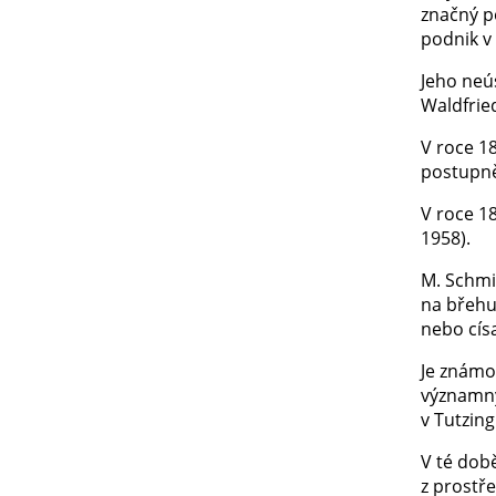
značný p
podnik v
Jeho neú
Waldfrie
V roce 18
postupně
V roce 1
1958).
M. Schmid
na břehu
nebo cís
Je známo
významný
v Tutzing
V té době
z prostře