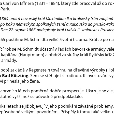
a Carl von Effnera (1831 - 1884), který zde pracoval až do 
-Park.
1864 umírá bavorský král Maximilian II.a královský trůn zaujímá 
 po boku německých spolkových zemí a
Rakouska
do
prusko
-rak
. Dne
22. srpna
1866
podepisuje král Ludvík II. smlouvu s Pruskem
865 postihne M. Schmidta velké životní trauma. Krátce po na
ící rok se M. Schmidt účastní v řadách bavorské armády vál
kapitána (Hauptmann) a obdrží za služby králi Rytířský kříž 2
z armády.
poté zakládá v Regenstein továrnu na dřevěné výrobky (Holzz
a
Bad Kötzting
. Sem se stěhuje i s rodinou. K investování vy
í přinesla jeho žena.
v prvních létech poměrně dobře prosperuje. Ukazuje se ale, 
statně vyšší než se původně předpokládalo.
ka letech se již objevují v jeho podnikání závažné problémy
způsobené velkými povodněmi. Přispěly k tomu také velkou m