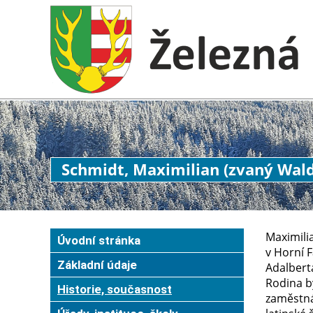
Schmidt, Maximilian (zvaný Wal
Maximili
Úvodní stránka
v Horní F
Základní údaje
Adalberta
Rodina by
Historie, současnost
zaměstná