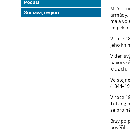
Počasí
M. Schmi
Šumava, region
armády. 
malá voj
inspekčn
V roce 1
jeho kni
V den sv
bavorskéh
kruzích.
Ve stejn
(1844–19
V roce 1
Tutzing 
se pro n
Brzy po 
pověřil 