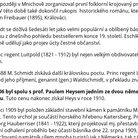
 později v Mnichově zorganizoval první folklorní krojovaný 
V této době také dokončil rukopis historického románu, kte
 Freibauer (1895), Králováci.
t se dožívá šedesáti let jako velmi populární a oblíbený básn
ku z dnešního pohledu bestsellerem konce 19. století. Esch
ě udělují jako projev úcty čestné občanství.
c regent Luitpold (1821 - 1912) byl nejen velkým obdivovatele
m.
888 M. Schmidt získává další královskou poctu. Princ regent
před jeho příjmení, genannt (gen.) Waldschmidt, v překladu
06 byl spolu s prof. Paulem Heysem jedním ze dvou něm
ru
. Tuto cenu nakonec získal Heys v roce 1910.
ci 1909 byl položen základní stavební kámen k památníku M
). Tento vrchol je součástí horského hřebenu Kaitersberg. 
org Hauberriser (1841 - 1922), který projektoval mj. přesta
í odhalení proběhlo bez účasti básníka dne 22. srpna 1909, 
ržovaný památník cílem mnoha turistů jak z Německa, tak z 