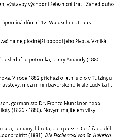
ní výstavby východní železniční trati. Zanedlouho
připomíná dům č. 12, Waldschmidthaus -
začíná nejplodnější období jeho života. Vzniká
í posledního potomka, dcery Amandy (1880 -
ova. V roce 1882 přichází o letní sídlo v Tutzingu
vštěvy, mezi nimi i bavorského krále Ludvíka II.
 Ibsen, germanista Dr. Franze Munckner nebo
loty (1826 - 1886). Novým majitelem vilky
amata, romány, libreta, ale i poezie. Celá řada děl
Leonardiritt (1881),
Die Fischerrosl von St. Heinrich