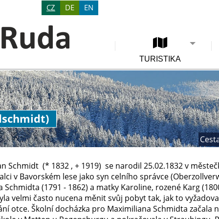
CZ
DE
EN
TURISTIKA
dschmidt)
Cesta
an Schmidt (* 1832 , + 1919) se narodil 25.02.1832 v měste
alci v Bavorském lese jako syn celního správce (Oberzollverw
 Schmidta (1791 - 1862) a matky Karoline, rozené Karg (1800
la velmi často nucena měnit svůj pobyt tak, jak to vyžadova
ní otce. Školní docházka pro Maximiliana Schmidta začala n