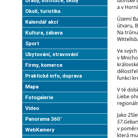
latinské
Úřady, instituce, školy
a v Horn
Okolí, turistika
Území Ba
Kalendář akcí
útvaru, 
Na trůnu 
Kultura, zábava
Wittells
Sport
Ve svých
Ubytování, stravování
v Mnicho
královsk
Firmy, komerce
dělostře
Praktické info, doprava
funkci k
Mapa
V té době
Liebe ohn
Fotogalerie
regionál
Video
Jako 25l
Panorama 360°
57.Geburs
v poměrn
WebKamery
která mu