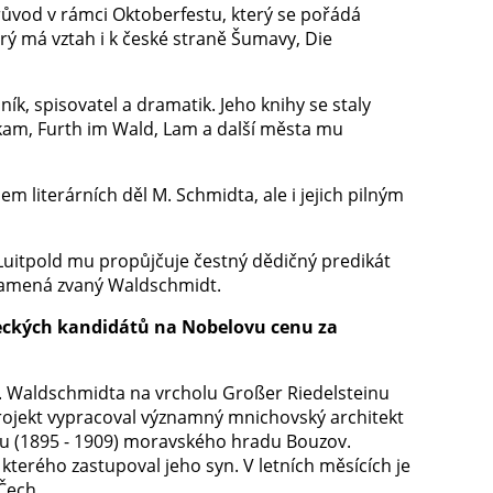
průvod v rámci Oktoberfestu, který se pořádá
rý má vztah i k české straně Šumavy, Die
ík, spisovatel a dramatik. Jeho knihy se staly
lkam, Furth im Wald, Lam a další města mu
m literárních děl M. Schmidta, ale i jejich pilným
 Luitpold mu propůjčuje čestný dědičný predikát
 znamená zvaný Waldschmidt.
eckých kandidátů na Nobelovu cenu za
. Waldschmidta na vrcholu Großer Riedelsteinu
Projekt vypracoval významný mnichovský architekt
vbu (1895 - 1909) moravského hradu Bouzov.
kterého zastupoval jeho syn. V letních měsících je
Čech.