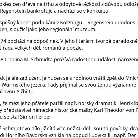
okles cen dřeva na trhu a odbytové těžkosti z důvodu odlože
 Regenstein bankrotuje a nachází se v konkurzu.
spěšný konec podnikání v Kötztingu - Regensteinu dodnes 
den, sloužící jako jeho regionální muzeum.
74 odchází na odpočinek. V jeho literární tvorbě paradoxně 
 řada velkých děl, románů a poezie.
880 rodina M. Schmidta prožívá radostnou událost, narozen
t je ale zadlužen, je nucen se s rodinou vrátit zpět do Mnich
 Würmského jezera. Tady přijímal se svou ženou významné ná
ařovnu Alžbětu.
, že mezi jeho přátele patřili např. norský dramatik Henrik
 představitel německé historické malby Karl Theodor von Pi
u se stal Simon Ferber.
 Schmidtovo dílo již čítá více než 40 děl. Jsou to povídky, dr
dí Horního Bavorska vznikla na popud Ludvíka II., např. Der 