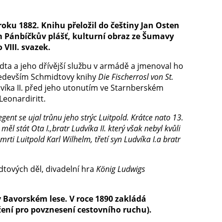
roku 1882. Knihu přeložil do češtiny Jan Osten
vem Pánbíčkův plášť, kulturní obraz ze Šumavy
VIII. svazek.
midta a jeho dřívější službu v armádě a jmenoval ho
ředevším Schmidtovy knihy
Die Fischerrosl von St.
íka II. před jeho utonutím ve Starnberském
eonardiritt.
egent
se ujal trůnu jeho strýc
Luitpold
. Krátce nato
13.
 měl stát
Ota I.
,bratr Ludvíka II. který však nebyl kvůli
ti Luitpold Karl Wilhelm, třetí syn Ludvíka I.a bratr
tových děl, divadelní hra
König Ludwigs
 v Bavorském lese. V roce 1890 zakládá
ní pro povznesení cestovního ruchu).