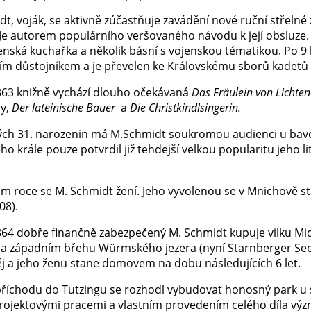
dt, voják, se aktivně zúčastňuje zavádění nové ruční střeln
Je autorem populárního veršovaného návodu k její obsluze. D
enská kuchařka a několik básní s vojenskou tématikou. Po 
ím důstojníkem a je převelen ke Královskému sborů kadetů
863 knižně vychází dlouho očekávaná
Das Fräulein von Lichte
hy,
Der lateinische Bauer
a
Die Christkindlsingerin.
ých 31. narozenin má M.Schmidt soukromou audienci u bavor
o krále pouze potvrdil již tehdejší velkou popularitu jeho li
ém roce se M. Schmidt žení. Jeho vyvolenou se v Mnichově s
08).
864 dobře finančně zabezpečený M. Schmidt kupuje vilku Mid
na západním břehu Würmského jezera (nyní Starnberger Se
ěj a jeho ženu stane domovem na dobu následujících 6 let.
příchodu do Tutzingu se rozhodl vybudovat honosný park u 
projektovými pracemi a vlastním provedením celého díla v