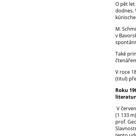
O pět let
dodnes. 
künischen
M. Schmid
v Bavors
spontánn
Také prin
čtenáře
V roce 1
(titul) 
Roku 19
literatu
V červen
(1 133 m
prof. Ge
Slavnostn
tento ud