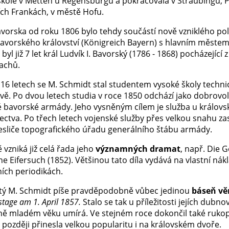
 škole v Metten u Regensburgu a pokračovala v Straubingu, 
ích Frankách, v městě Hofu.
vorska od roku 1806 bylo tehdy součástí nově vzniklého pol
Bavorského království (Königreich Bayern) s hlavním měst
byl již 7 let král Ludvík I. Bavorský (1786 - 1868) pocházející 
bachů.
 16 letech se M. Schmidt stal studentem vysoké školy techni
vě. Po dvou letech studia v roce 1850 odchází jako dobrovol
é bavorské armády. Jeho vysněným cílem je služba u králov
lectva. Po třech letech vojenské služby přes velkou snahu z
resliče topografického úřadu generálního štábu armády.
 vzniká již celá řada jeho
významných dramat
, např. Die G
e Eifersuch (1852). Většinou tato díla vydává na vlastní ná
ních periodikách.
etý M. Schmidt píše pravděpodobně vůbec jedinou
báseň vě
tage am 1. April 1857.
Stalo se tak u příležitosti jejích dub
ě mladém věku umírá. Ve stejném roce dokončil také ruko
 později přinesla velkou popularitu i na královském dvoře.