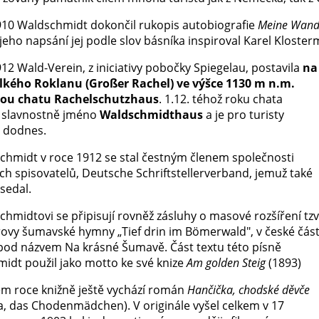
910 Waldschmidt dokončil rukopis autobiografie
Meine Wande
jeho napsání jej podle slov básníka inspiroval Karel Kloste
12 Wald-Verein, z iniciativy pobočky Spiegelau, postavila
na
lkého Roklanu (Großer Rachel) ve výšce 1130 m n.m.
ckou chatu Rachelschutzhaus
. 1.12. téhož roku chata
 slavnostně jméno
Waldschmidthaus
a je pro turisty
 dodnes.
chmidt v roce 1912 se stal čestným členem společnosti
h spisovatelů, Deutsche Schriftstellerverband, jemuž také
sedal.
hmidtovi se připisují rovněž zásluhy o masové rozšíření tzv
ovy šumavské hymny „Tief drin im Bömerwald", v české část
od názvem Na krásné Šumavě. Část textu této písně
idt použil jako motto ke své knize
Am golden Steig
(1893)
ém roce knižně ještě vychází román
Hančička, chodské děvče
a, das Chodenmädchen). V originále vyšel celkem v 17