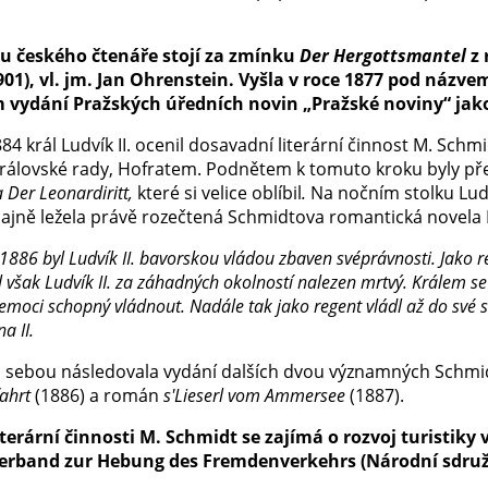
u českého čtenáře stojí za zmínku
Der Hergottsmantel
z 
1901), vl. jm. Jan Ohrenstein. Vyšla v roce 1877 pod náz
 vydání Pražských úředních novin „Pražské noviny“ jako 
84 král Ludvík II. ocenil dosavadní literární činnost M. Sch
rálovské rady, Hofratem. Podnětem k tomuto kroku byly p
a Der Leonardiritt,
které si velice oblíbil
.
Na nočním stolku Ludv
dajně ležela právě rozečtená Schmidtova romantická novela L
1886
byl Ludvík II. bavorskou vládou zbaven svéprávnosti. Jako
r
 však Ludvík II. za záhadných okolností nalezen mrtvý. Králem se
emoci schopný vládnout. Nadále tak jako regent vládl až do své smr
a II.
a sebou následovala vydání dalších dvou významných Schmid
ahrt
(1886) a román
s'
Lieserl vom Ammersee
(1887).
terární činnosti M. Schmidt se zajímá o rozvoj turistiky
erband zur Hebung des Fremdenverkehrs (Národní sdruže