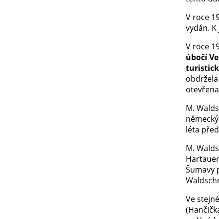
V roce 1
vydán. K 
V roce 19
úbočí Ve
turisti
obdržela
otevřena
M. Walds
německýc
léta před
M. Waldsc
Hartauer
Šumavy p
Waldschm
Ve stejn
(Hančičk