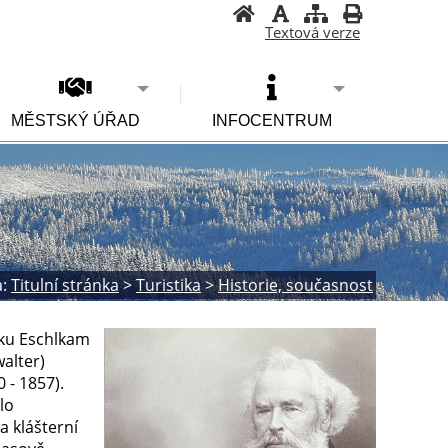
Textová verze
MĚSTSKÝ ÚŘAD
INFOCENTRUM
:
Titulní stránka
>
Turistika
>
Historie, současnost
čku Eschlkam
alter)
 - 1857).
lo
a klášterní