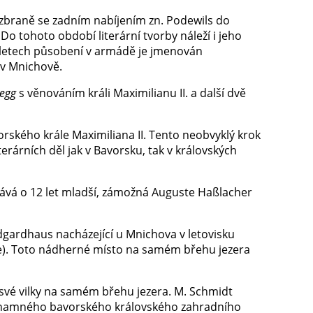
é zbraně se zadním nabíjením zn. Podewils do
o tohoto období literární tvorby náleží i jeho
9 letech působení v armádě je jmenován
 v Mnichově.
negg
s věnováním králi Maximilianu II. a další dvě
ského krále Maximiliana II. Tento neobvyklý krok
terárních děl jak v Bavorsku, tak v královských
tává o 12 let mladší, zámožná Auguste Haßlacher
gardhaus nacházející u Mnichova v letovisku
e). Toto nádherné místo na samém břehu jezera
své vilky na samém břehu jezera. M. Schmidt
ýznamného bavorského královského zahradního