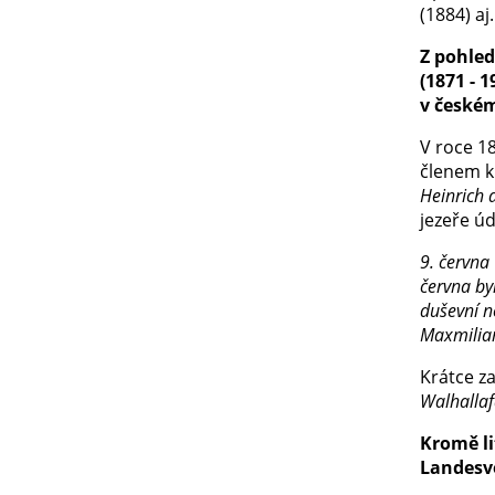
(1884) aj.
Z pohled
(1871 - 
v českém
V roce 18
členem k
Heinrich 
jezeře ú
9. června
června
byl
duševní n
Maxmilian
Krátce z
Walhallaf
Kromě li
Landesv