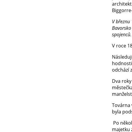
architekt
Biggorre
V březnu 
Bavorsko
spojenců
V roce 1
Následuj
hodnosti 
odchází 
Dva roky 
městečk
manželstv
Továrna 
byla pod
Po několi
majetku 