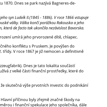
roku 1870. Dnes se park nazývá Bagneres-de-
jeho syn Ludvík II.(1845 - 1886). V roce
1866
vstupuje
ouské války. Válka končí porážkou Rakouska a jeho
, která de facto tak ukončila nezávislost Bavorska.
rození umírá jeho prvorozené dítě, chlapec.
ečného konfliktu s Pruskem. Je povýšen do
. třídy. V roce 1867 je již nemocen a definitivně
eugfabrik). Dnes je tato lokalita součástí
užívá z velké části finanční prostředky, které do
že skutečná výše prvotních investic do podnikání
. Hlavní příčinou byly zřejmě značné škody na
ěrou i finanční spekulace jeho společníka, dále