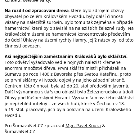
konce 2. světové války.
Na rozdíl od zpracování dřeva
, které bylo zdrojem obživy
obyvatel po celém Královském Hvozdu, byly další činnosti
vázány na naleziště surovin. Bylo tomu tak zejména v případě
hamernictví, které bylo závislé na nalezištích železné rudy. Na
králováckém území se hamernictví koncentrovalo především
do údolí Úhlavy na území rychty Hamry, jejíž název byl od této
činnosti odvozen.
Asi nejtypičtějším zaměstnáním Králováků bylo sklářství.
Toto odvětví vyžadovalo vedle hojných nalezišť křemene
enormní množství dřeva. První sklářští mistři přicházeli na
Šumavu po roce 1400 z Bavorska přes Svatou Kateřinu, proto
se první sklárny v Hvozdu objevily na jeho západní straně.
Centrem této činnosti byla až do 20. stol především Javorná.
Další významnou sklářskou oblastí bylo Železnorudsko a údolí
Otavy pod Kašperskými Horami. Význam šumavského sklářství
je nepřehlédnutelný – ze všech hutí, které v Čechách v 18.
a 19. stol. pracovaly, jich byla polovina na území Královského
Hvozdu.
Pro ŠumavaNet.CZ zpracoval
Mgr. Pavel Koura
&
ŠumavaNet.CZ