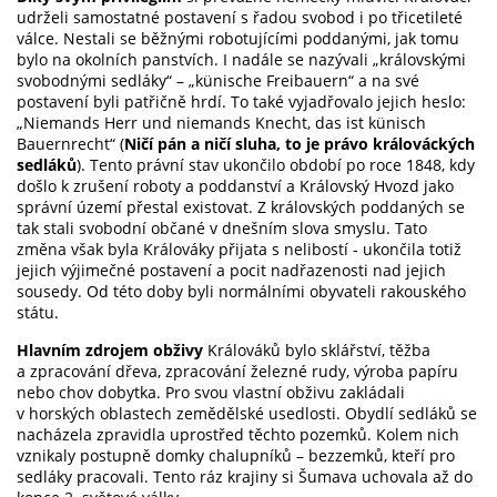
udrželi samostatné postavení s řadou svobod i po třicetileté
válce. Nestali se běžnými robotujícími poddanými, jak tomu
bylo na okolních panstvích. I nadále se nazývali „královskými
svobodnými sedláky“ – „künische Freibauern“ a na své
postavení byli patřičně hrdí. To také vyjadřovalo jejich heslo:
„Niemands Herr und niemands Knecht, das ist künisch
Bauernrecht“ (
Ničí pán a ničí sluha, to je právo králováckých
sedláků
). Tento právní stav ukončilo období po roce 1848, kdy
došlo k zrušení roboty a poddanství a Královský Hvozd jako
správní území přestal existovat. Z královských poddaných se
tak stali svobodní občané v dnešním slova smyslu. Tato
změna však byla Králováky přijata s nelibostí - ukončila totiž
jejich výjimečné postavení a pocit nadřazenosti nad jejich
sousedy. Od této doby byli normálními obyvateli rakouského
státu.
Hlavním zdrojem obživy
Králováků bylo sklářství, těžba
a zpracování dřeva, zpracování železné rudy, výroba papíru
nebo chov dobytka. Pro svou vlastní obživu zakládali
v horských oblastech zemědělské usedlosti. Obydlí sedláků se
nacházela zpravidla uprostřed těchto pozemků. Kolem nich
vznikaly postupně domky chalupníků – bezzemků, kteří pro
sedláky pracovali. Tento ráz krajiny si Šumava uchovala až do