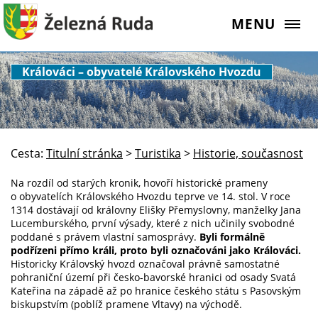
MENU
Králováci – obyvatelé Královského Hvozdu
Cesta:
Titulní stránka
>
Turistika
>
Historie, současnost
Na rozdíl od starých kronik, hovoří historické prameny
o obyvatelích Královského Hvozdu teprve ve 14. stol. V roce
1314 dostávají od královny Elišky Přemyslovny, manželky Jana
Lucemburského, první výsady, které z nich učinily svobodné
poddané s právem vlastní samosprávy.
Byli formálně
podřízeni přímo králi, proto byli označováni jako Králováci.
Historicky Královský hvozd označoval právně samostatné
pohraniční území při česko-bavorské hranici od osady Svatá
Kateřina na západě až po hranice českého státu s Pasovským
biskupstvím (poblíž pramene Vltavy) na východě.