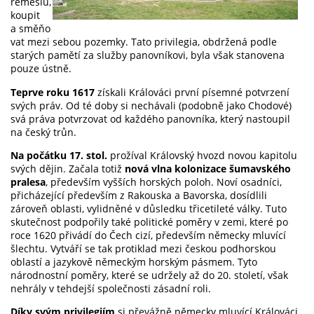
řemeslu,
koupit
a směňo
vat mezi sebou pozemky. Tato privilegia, obdržená podle
starých pamětí za služby panovníkovi, byla však stanovena
pouze ústně.
Teprve roku 1617
získali Králováci první písemné potvrzení
svých práv. Od té doby si nechávali (podobně jako Chodové)
svá práva potvrzovat od každého panovníka, který nastoupil
na český trůn.
Na počátku 17. stol.
prožíval Královský hvozd novou kapitolu
svých dějin. Začala totiž
nová vlna kolonizace šumavského
pralesa
, především vyšších horských poloh. Noví osadníci,
přicházející především z Rakouska a Bavorska, dosídlili
zároveň oblasti, vylidněné v důsledku třicetileté války. Tuto
skutečnost podpořily také politické poměry v zemi, které po
roce 1620 přivádí do Čech cizí, především německy mluvící
šlechtu. Vytváří se tak protiklad mezi českou podhorskou
oblastí a jazykově německým horským pásmem. Tyto
národnostní poměry, které se udržely až do 20. století, však
nehrály v tehdejší společnosti zásadní roli.
Díky svým privilegiím
si převážně německy mluvící Králováci