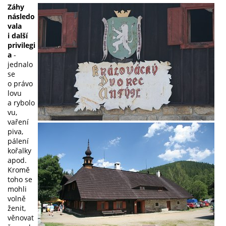
Záhy
následo
vala
i další
privilegi
a
-
jednalo
se
o právo
lovu
a rybolo
vu,
vaření
piva,
pálení
kořalky
apod.
Kromě
toho se
mohli
volně
ženit,
věnovat