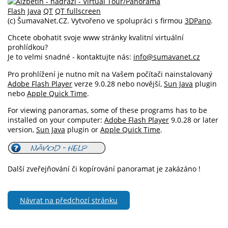
Flash
Java
QT
QT fullscreen
(c) ŠumavaNet.CZ. Vytvořeno ve spolupráci s firmou
3DPano
.
Chcete obohatit svoje www stránky kvalitní virtuální
prohlídkou?
Je to velmi snadné - kontaktujte nás:
info@sumavanet.cz
Pro prohlížení je nutno mít na Vašem počítači nainstalovaný
Adobe Flash Player
verze 9.0.28 nebo novější,
Sun Java
plugin
nebo
Apple Quick Time
.
For viewing panoramas, some of these programs has to be
installed on your computer:
Adobe Flash Player
9.0.28 or later
version,
Sun Java
plugin or
Apple Quick Time
.
Další zveřejňování či kopírování panoramat je zakázáno !
Návrat na předchozí stránku