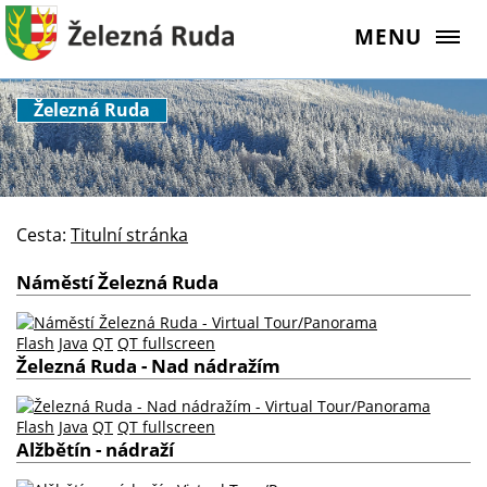
MENU
Železná Ruda
Cesta:
Titulní stránka
Náměstí Železná Ruda
Flash
Java
QT
QT fullscreen
Železná Ruda - Nad nádražím
Flash
Java
QT
QT fullscreen
Alžbětín - nádraží