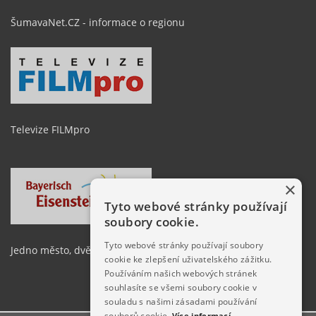
ŠumavaNet.CZ - informace o regionu
Televize FILMpro
×
Tyto webové stránky používají
soubory cookie.
Tyto webové stránky používají soubory
Jedno město, dvě země
cookie ke zlepšení uživatelského zážitku.
Používáním našich webových stránek
souhlasíte se všemi soubory cookie v
souladu s našimi zásadami používání
souborů cookie.
Více informací