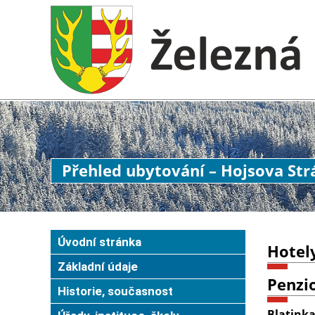
Přehled ubytování – Hojsova Str
Úvodní stránka
Hotel
Základní údaje
Penzi
Historie, současnost
Blatink