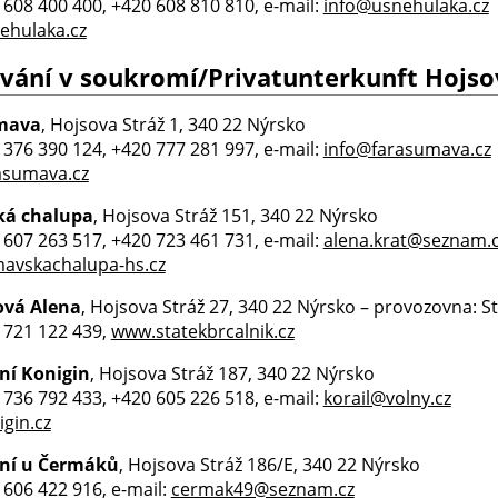
0 608 400 400, +420 608 810 810, e-mail:
info@usnehulaka.cz
ehulaka.cz
vání v soukromí/Privatunterkunft Hojso
mava
, Hojsova Stráž 1, 340 22 Nýrsko
0 376 390 124, +420 777 281 997, e-mail:
info@farasumava.cz
asumava.cz
á chalupa
, Hojsova Stráž 151, 340 22 Nýrsko
0 607 263 517, +420 723 461 731, e-mail:
alena.krat@seznam.
avskachalupa-hs.cz
ová Alena
, Hojsova Stráž 27, 340 22 Nýrsko – provozovna: St
0 721 122 439,
www.statekbrcalnik.cz
ní Konigin
, Hojsova Stráž 187, 340 22 Nýrsko
0 736 792 433, +420 605 226 518, e-mail:
korail@volny.cz
gin.cz
ní u Čermáků
, Hojsova Stráž 186/E, 340 22 Nýrsko
0 606 422 916, e-mail:
cermak49@seznam.cz