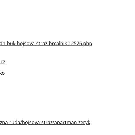
n-buk-hojsova-straz-brcalnik-12526.php
.cz
sko
lezna-ruda/hojsova-straz/apartman-zeryk