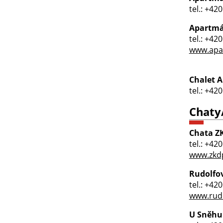
tel.: +42
Apartmá
tel.: +42
www.apa
Chalet 
tel.: +42
Chaty
Chata Z
tel.: +42
www.zkdp
Rudolfo
tel.: +42
www.rudo
U Sněhu