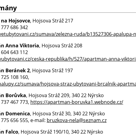
tmány
 na Hojsovce
, Hojsova Stráž 217
0 777 686 342
svetubytovani.cz/sumava/zelezna-ruda/b13527306-apalupa-
n Anna Viktoria
, Hojsova Stráž 208
0 604 643 112
ubytovani.cz/ceska-republika/h/527/apartman-anna-viktori
n Beránek 2
, Hojsova Stráž 197
0 725 108 160,
alupy.cz/sumava/hojsova-straz-ubytovani-brcalnik-apartm
n Borůvka
, Hojsova Stráž 209, 340 22 Nýrsko
0 737 467 773,
https://apartman-boruvka1.webnode.cz/
án Domenica
, Hojsova Stráž 30, 340 22 Nýrsko
0 775 656 555, e-mail:
bruzkova-nela@seznam.cz
n Falco
, Hojsova Stráž 190/10, 340 22 Nýrsko