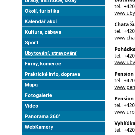
Úřady, instituce, školy
tel.: +42
Okolí, turistika
www.ubyt
Kalendář akcí
Chata Š
tel.: +42
Kultura, zábava
www.cha
Sport
Pohádk
Ubytování, stravování
tel.: +42
www.ubyt
Firmy, komerce
Pension
Praktické info, doprava
tel.: +42
Mapa
www.pens
Fotogalerie
Pension
tel.: +42
Video
www.uros
Panorama 360°
Vyhlídk
WebKamery
tel.: +42