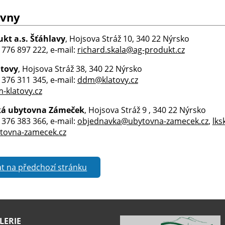
vny
kt a.s. Šťáhlavy
, Hojsova Stráž 10, 340 22 Nýrsko
0 776 897 222, e-mail:
richard.skala@ag-produkt.cz
tovy
, Hojsova Stráž 38, 340 22 Nýrsko
0 376 311 345, e-mail:
ddm@klatovy.cz
klatovy.cz
cká ubytovna Zámeček
, Hojsova Stráž 9 , 340 22 Nýrsko
0 376 383 366, e-mail:
objednavka@ubytovna-zamecek.cz
,
lk
tovna-zamecek.cz
t na předchozí stránku
LERIE