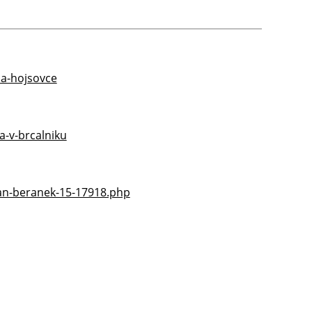
na-hojsovce
a-v-brcalniku
an-beranek-15-17918.php