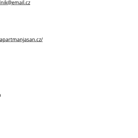
lnik@email.cz
/apartmanjasan.cz/
a