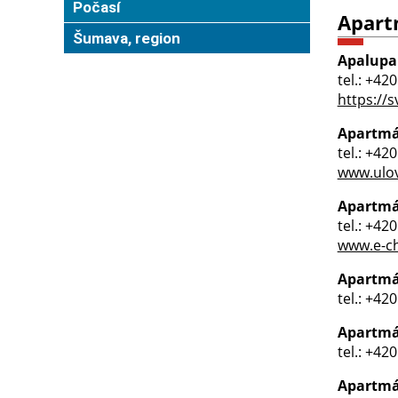
Počasí
Apar
Šumava, region
Apalupa
tel.: +42
https://
Apartmá
tel.: +42
www.ulov
Apartmá
tel.: +42
www.e-ch
Apartmá
tel.: +42
Apartm
tel.: +42
Apartmá