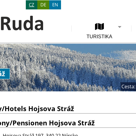
CZ
DE
EN
TURISTIKA
áž
Cesta:
y/Hotels Hojsova Stráž
ony/Pensionen Hojsova Stráž
a
, Hojsova Stráž 197, 340 22 Nýrsko