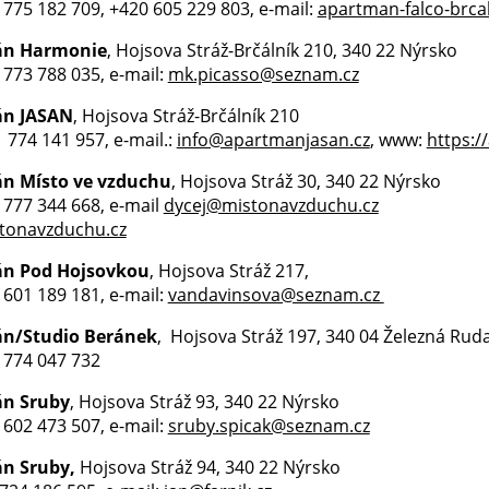
0 775 182 709, +420 605 229 803, e-mail:
apartman-falco-brca
án Harmonie
, Hojsova Stráž-Brčálník 210, 340 22 Nýrsko
0 773 788 035, e-mail:
mk.picasso@seznam.cz
n JASAN
, Hojsova Stráž-Brčálník 210
0 774 141 957, e-mail.:
info@apartmanjasan.cz
, www:
https:/
n Místo ve vzduchu
, Hojsova Stráž 30, 340 22 Nýrsko
0 777 344 668, e-mail
dycej@mistonavzduchu.cz
tonavzduchu.cz
n Pod Hojsovkou
, Hojsova Stráž 217,
0 601 189 181, e-mail:
vandavinsova@seznam.cz
n/Studio Beránek
, Hojsova Stráž 197, 340 04 Železná Rud
0 774 047 732
n Sruby
, Hojsova Stráž 93, 340 22 Nýrsko
0 602 473 507, e-mail:
sruby.spicak@seznam.cz
n Sruby,
Hojsova Stráž 94, 340 22 Nýrsko