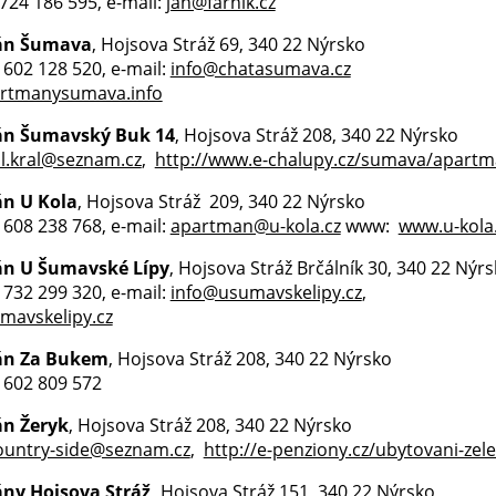
 724 186 595, e-mail:
jan@farnik.cz
án Šumava
, Hojsova Stráž 69, 340 22 Nýrsko
0 602 128 520, e-mail:
info@chatasumava.cz
rtmanysumava.info
n Šumavský Buk 14
, Hojsova Stráž 208, 340 22 Nýrsko
l.kral@seznam.cz
,
http://www.e-chalupy.cz/sumava/apartma
n U Kola
, Hojsova Stráž 209, 340 22 Nýrsko
0 608 238 768, e-mail:
apartman@u-kola.cz
www:
www.u-kola
n U Šumavské Lípy
, Hojsova Stráž Brčálník 30, 340 22 Nýr
0 732 299 320, e-mail:
info@usumavskelipy.cz
,
avskelipy.cz
án Za Bukem
, Hojsova Stráž 208, 340 22 Nýrsko
0 602 809 572
n Žeryk
, Hojsova Stráž 208, 340 22 Nýrsko
ountry-side@seznam.cz
,
http://e-penziony.cz/ubytovani-ze
ny Hojsova Stráž,
Hojsova Stráž 151,
340 22 Nýrsko