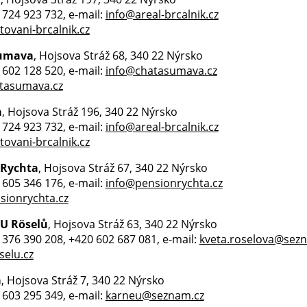
0 724 923 732, e-mail:
info@areal-brcalnik.cz
ovani-brcalnik.cz
umava
, Hojsova Stráž 68, 340 22 Nýrsko
0 602 128 520, e-mail:
info@chatasumava.cz
tasumava.cz
a
, Hojsova Stráž 196, 340 22 Nýrsko
0 724 923 732, e-mail:
info@areal-brcalnik.cz
ovani-brcalnik.cz
 Rychta
, Hojsova Stráž 67, 340 22 Nýrsko
0 605 346 176, e-mail:
info@pensionrychta.cz
ionrychta.cz
 U Röselů
, Hojsova Stráž 63, 340 22 Nýrsko
0 376 390 208, +420 602 687 081, e-mail:
kveta.roselova@sez
elu.cz
a
, Hojsova Stráž 7, 340 22 Nýrsko
0 603 295 349, e-mail:
karneu@seznam.cz