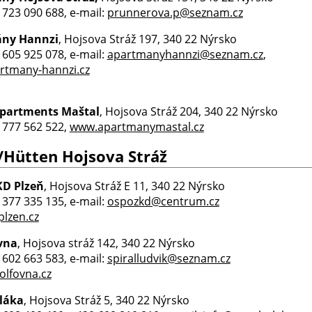
0 723 090 688, e-mail:
prunnerova.p@seznam.cz
ny Hannzi
, Hojsova Stráž 197, 340 22 Nýrsko
0 605 925 078, e-mail:
apartmanyhannzi@seznam.cz
,
rtmany-hannzi.cz
Apartments Maštal
, Hojsova Stráž 204, 340 22 Nýrsko
0 777 562 522,
www.apartmanymastal.cz
/Hütten Hojsova Stráž
KD Plzeň
, Hojsova Stráž E 11, 340 22 Nýrsko
0 377 335 135, e-mail:
ospozkd@centrum.cz
lzen.cz
vna
, Hojsova stráž 142, 340 22 Nýrsko
0 602 663 583, e-mail:
spiralludvik@seznam.cz
lfovna.cz
láka
, Hojsova Stráž 5, 340 22 Nýrsko