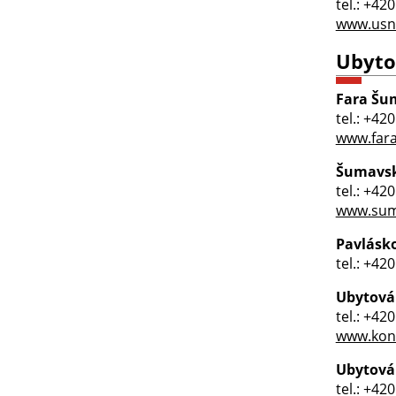
tel.: +42
www.usn
Ubyto
Fara Šu
tel.: +42
www.far
Šumavsk
tel.: +42
www.sum
Pavlásk
tel.: +42
Ubytová
tel.: +42
www.koni
Ubytová
tel.: +42