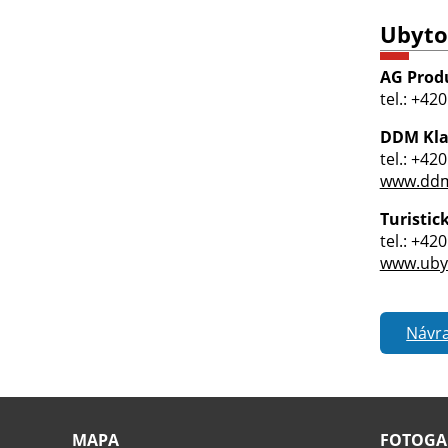
Ubyto
AG Produ
tel.: +42
DDM Kla
tel.: +42
www.ddm-
Turisti
tel.: +42
www.uby
Návra
MAPA
FOTOGA