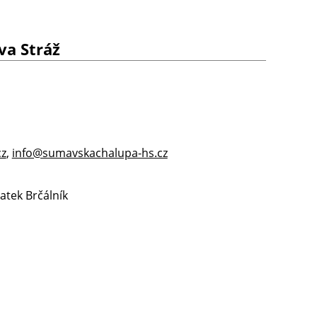
va Stráž
cz
,
info@sumavskachalupa-hs.cz
atek Brčálník