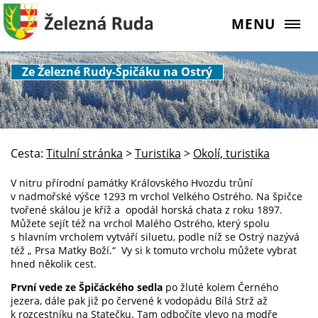
MENU
Ze Železné Rudy-Špičáku na Ostrý
Cesta:
Titulní stránka
>
Turistika
>
Okolí, turistika
V nitru přírodní památky Královského Hvozdu trůní
v nadmořské výšce 1293 m vrchol Velkého Ostrého. Na špičce
tvořené skálou je kříž a opodál horská chata z roku 1897.
Můžete sejít též na vrchol Malého Ostrého, který spolu
s hlavním vrcholem vytváří siluetu, podle níž se Ostrý nazývá
též „ Prsa Matky Boží.“ Vy si k tomuto vrcholu můžete vybrat
hned několik cest.
První vede ze Špičáckého sedla
po žluté kolem Černého
jezera, dále pak již po červené k vodopádu Bílá Strž až
k rozcestníku na Statečku. Tam odbočíte vlevo na modře