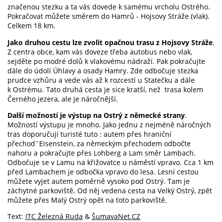
značenou stezku a ta vás dovede k samému vrcholu Ostrého.
Pokračovat můžete směrem do Hamrů - Hojsovy Stráže (vlak).
Celkem 18 km.
Jako druhou cestu lze zvolit opačnou trasu z Hojsovy Stráže
.
Z centra obce, kam vás doveze třeba autobus nebo vlak,
sejděte po modré dolů k vlakovému nádraží. Pak pokračujte
dále do údolí Úhlavy a osady Hamry. Zde odbočuje stezka
prudce vzhůru a vede vás až k rozcestí u Statečku a dále
k Ostrému. Tato druhá cesta je sice kratší, než trasa kolem
Černého jezera, ale je náročnější.
Další možností je výstup na Ostrý z německé strany
.
Možností výstupu je mnoho. Jako jednu z nejméně náročných
tras doporučují turisté tuto : autem přes hraniční
přechodˇEisenstein, za německým přechodem odbočte
nahoru a pokračujte přes Lohberg a Lam směr Lambach.
Odbočuje se v Lamu na křižovatce u náměstí vpravo. Cca 1 km
před Lambachem je odbočka vpravo do lesa. Lesní cestou
můžete vyjet autem poměrně vysoko pod Ostrý. Tam je
záchytné parkoviště. Od něj vedena cesta na Velký Ostrý, zpět
můžete přes Malý Ostrý opět na toto parkoviště.
Text:
ITC Železná Ruda
&
ŠumavaNet.CZ