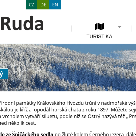
CZ
DE
EN
TURISTIKA
ý
přírodní památky Královského Hvozdu trůní v nadmořské výš
kálou je kříž a opodál horská chata z roku 1897. Můžete sej
 vrcholem vytváří siluetu, podle níž se Ostrý nazývá též „ P
ed několik cest.
de ze Špičáckého sedla
po žluté kolem Černého jezera, dále