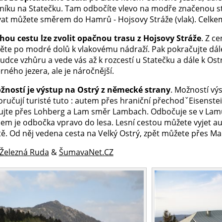
tníku na Statečku. Tam odbočíte vlevo na modře značenou s
at můžete směrem do Hamrů - Hojsovy Stráže (vlak). Celke
hou cestu lze zvolit opačnou trasu z Hojsovy Stráže
. Z c
jděte po modré dolů k vlakovému nádraží. Pak pokračujte dá
udce vzhůru a vede vás až k rozcestí u Statečku a dále k Ost
ného jezera, ale je náročnější.
žností je výstup na Ostrý z německé strany
. Možností vý
oručují turisté tuto : autem přes hraniční přechodˇEisen
ujte přes Lohberg a Lam směr Lambach. Odbočuje se v Lamu
m je odbočka vpravo do lesa. Lesní cestou můžete vyjet a
ě. Od něj vedena cesta na Velký Ostrý, zpět můžete přes Mal
 Železná Ruda
&
ŠumavaNet.CZ