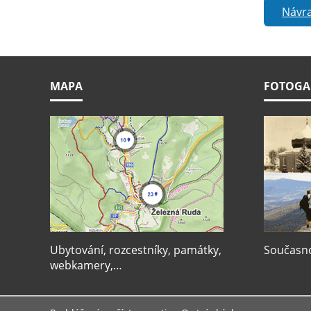
Návra
MAPA
FOTOGA
Ubytování, rozcestníky, památky,
Současnos
webkamery,…