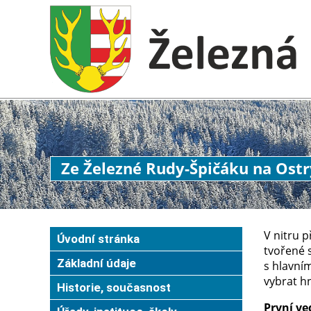
Ze Železné Rudy-Špičáku na Ostr
V nitru 
Úvodní stránka
tvořené s
Základní údaje
s hlavním
vybrat hn
Historie, současnost
První ve