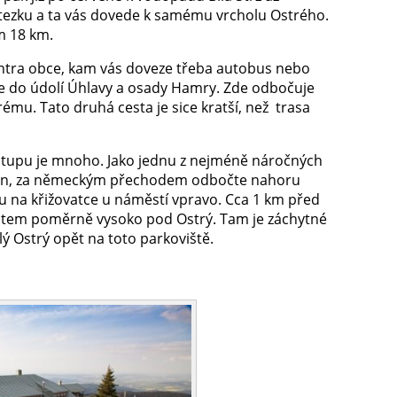
tezku a ta vás dovede k samému vrcholu Ostrého.
m 18 km.
entra obce, kam vás doveze třeba autobus nebo
le do údolí Úhlavy a osady Hamry. Zde odbočuje
rému. Tato druhá cesta je sice kratší, než trasa
stupu je mnoho. Jako jednu z nejméně náročných
stein, za německým přechodem odbočte nahoru
 na křižovatce u náměstí vpravo. Cca 1 km před
utem poměrně vysoko pod Ostrý. Tam je záchytné
ý Ostrý opět na toto parkoviště.