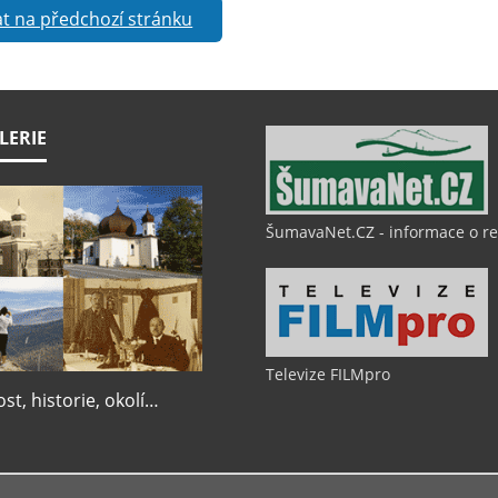
t na předchozí stránku
LERIE
ŠumavaNet.CZ - informace o r
Televize FILMpro
t, historie, okolí…