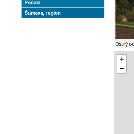
Počasí
Šumava, region
Ostrý o