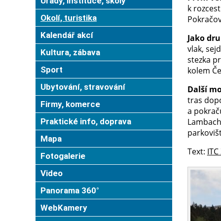
Úřady, instituce, školy
k rozces
Okolí, turistika
Pokračov
Kalendář akcí
Jako dru
vlak, se
Kultura, zábava
stezka pr
Sport
kolem Čer
Ubytování, stravování
Další mo
tras dop
Firmy, komerce
a pokrač
Praktické info, doprava
Lambache
parkovišt
Mapa
Text:
ITC
Fotogalerie
Video
Panorama 360°
WebKamery