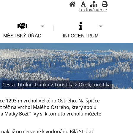
Textová verze
MĚSTSKÝ ÚŘAD
INFOCENTRUM
Cesta:
Titulní stránka
>
Turistika
>
Okolí, turistika
ce 1293 m vrchol Velkého Ostrého. Na špičce
ít též na vrchol Malého Ostrého, který spolu
rsa Matky Boží.“ Vy si k tomuto vrcholu můžete
 pak již po červené k vodopádu Bílá Strž až