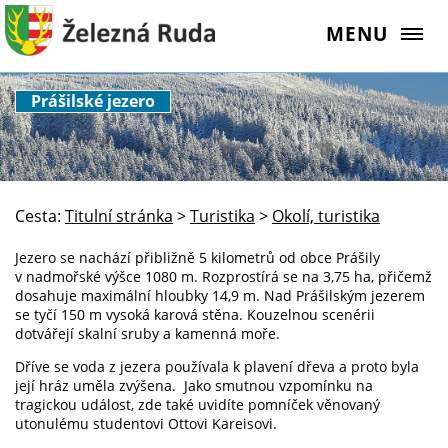
MENU
Prášilské jezero
Cesta:
Titulní stránka
>
Turistika
>
Okolí, turistika
Jezero se nachází přibližně 5 kilometrů od obce Prášily
v nadmořské výšce 1080 m. Rozprostírá se na 3,75 ha, přičemž
dosahuje maximální hloubky 14,9 m. Nad Prášilským jezerem
se tyčí 150 m vysoká karová stěna. Kouzelnou scenérii
dotvářejí skalní sruby a kamenná moře.
Dříve se voda z jezera používala k plavení dřeva a proto byla
její hráz uměla zvýšena. Jako smutnou vzpomínku na
tragickou událost, zde také uvidíte pomníček věnovaný
utonulému studentovi Ottovi Kareisovi.