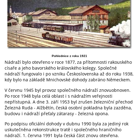
Pohlednice z roku 1921
Nádraží bylo otevřeno v roce 1877, za přítomnosti rakouského
císaře a jeho bavorského královského kolegy. Společné
nádraží fungovalo i po vzniku Československa až do roku 1938,
kdy bylo na základě Mnichovské dohody zabráno Německem.
V červnu 1945 byl provoz společného nádraží znovuobnoven.
Po roce 1948 byla celá oblast i s nádražím veřejnosti
nepřístupná. A dne 3. září 1953 byl zrušen železniční přechod
Železná Ruda - Alžbětín, česká osobní pokladna byla zazděna,
budovu i nádraží přeťaly zátarasy - železná opona.
Po podpisu oficiální dohody v dubnu 1990 byla za jediný rok
uskutečněna rekonstrukce tratě i společného hraničního
nádraží. 1. června 1991 byla česká část znovu otevřena.