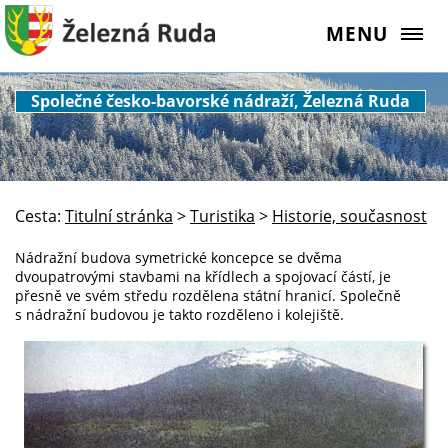
MENU
Společné česko-bavorské nádraží, Železná Ruda
Cesta:
Titulní stránka
>
Turistika
>
Historie, současnost
Nádražní budova symetrické koncepce se dvěma
dvoupatrovými stavbami na křídlech a spojovací částí, je
přesně ve svém středu rozdělena státní hranicí. Společně
s nádražní budovou je takto rozděleno i kolejiště.