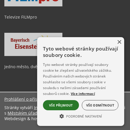
Televize FILMpro
×
Tyto webové stránky používají
soubory cookie.
Tyto webové stránky používají soubory
Jedno město, dvě země
cookie ke zlepšení uživatelského zážitku.
Používáním našich webových stránek
souhlasíte se všemi soubory cookie v
souladu s našimi zásadami používání
souborů cookie.
Více informací
Prohlášení o přístupnosti
O stránkách
VŠE PŘIJMOUT
VŠE ODMÍTNOUT
Stránky vytváří
Informační server ŠumavaNet.CZ
ve spolupráci
s
Městským úřadem Železná Ruda
PODROBNÉ NASTAVENÍ
Webdesign & hosting:
ŠumavaNet.CZ
NEZBYTNĚ NUTNÉ SOUBORY