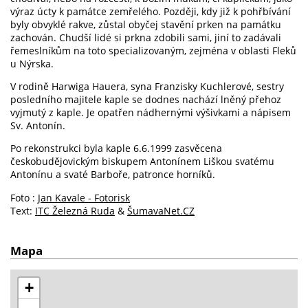
výraz úcty k památce zemřelého. Později, kdy již k pohřbívání
byly obvyklé rakve, zůstal obyčej stavění prken na památku
zachován. Chudší lidé si prkna zdobili sami, jiní to zadávali
řemeslníkům na toto specializovaným, zejména v oblasti Fleků
u Nýrska.
V rodině Harwiga Hauera, syna Franzisky Kuchlerové, sestry
posledního majitele kaple se dodnes nachází lněný přehoz
vyjmutý z kaple. Je opatřen nádhernými výšivkami a nápisem
Sv. Antonín.
Po rekonstrukci byla kaple 6.6.1999 zasvěcena
českobudějovickým biskupem Antonínem Liškou svatému
Antonínu a svaté Barboře, patronce horníků.
Foto :
Jan Kavale - Fotorisk
Text:
ITC Železná Ruda
&
ŠumavaNet.CZ
Mapa