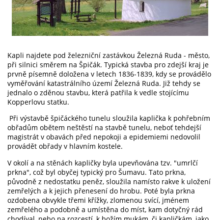
Kapli najdete pod železniční zastávkou Železná Ruda - město,
při silnici směrem na Špičák. Typická stavba pro zdejší kraj je
prvně písemně doložena v letech 1836-1839, kdy se provádělo
vyměřování katastrálního území Železná Ruda. Již tehdy se
jednalo o zděnou stavbu, která patřila k vedle stojícímu
Kopperlovu statku.
Při výstavbě špičáckého tunelu sloužila kaplička k pohřebním
obřadům obětem neštěstí na stavbě tunelu, neboť tehdejší
magistrát v obavách před nepokoji a epidemiemi nedovolil
provádět obřady v hlavním kostele.
V okolí a na stěnách kapličky byla upevňována tzv. "umrlčí
prkna", což byl obyčej typický pro Šumavu. Tato prkna,
původně z nedostatku peněz, sloužila namísto rakve k uložení
zemřelých a k jejich přenesení do hrobu. Poté byla prkna
ozdobena obvykle třemi křížky, zlomenou svící, jménem
zemřelého a podobně a umístěna do míst, kam dotyčný rád
chodíval, nebo na rozcestí, k božím mukám, či kapličkám, jako