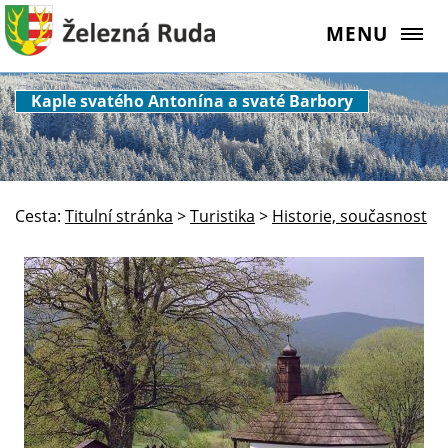
MENU
Kaple svatého Antonína a svaté Barbory
Cesta:
Titulní stránka
>
Turistika
>
Historie, současnost