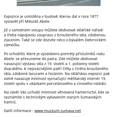
Expozice je umístěna v budově, kterou dal v roce 1877
vystavět Jiří Mikuláš Abele.
Již v samotném vstupu můžete obdivovat sklářské nářadí
a třeba nápojovou soupravu z broušeného skla, zdobenou
zlacením. Také se zde dozvíte něco o bývalém Debrnickém
zámečku.
Po schodišti, které je vyzdobeno portréty příslušníků rodu
Abele, se přesuneme do patra. Zde můžete obdivovat
navazující výstavu skla z 19. století a 1. poloviny století
dvacátého. K nejvzácnějším patří číšky z čirého broušeného
skla, zdobené lazurami a řezáním. Na sklářskou expozici pak
volně navazuje místnost vyznačující měšťanský interiér 19.
století spolu s ukázkami porcelánového a cínového nádobí.
Na závěr Vás uchvátí místnost věnovaná hamernictví, kde se
seznámíte s technickým vybavením starých šumavských
hamrů.
Další informace :
www.muzeum.sumava.net