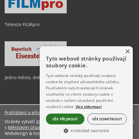
Televize FILMpro
×
Tyto webové stránky používají
soubory cookie.
Tyto webové stránky používají soubory
Jedno město, dvě země
cookie ke zlepšení uživatelského zážitku.
Používáním našich webových stránek
souhlasíte se všemi soubory cookie v
souladu s našimi zásadami používání
souborů cookie.
Více informací
Prohlášení o přístupnosti
O stránkách
VŠE PŘIJMOUT
VŠE ODMÍTNOUT
Stránky vytváří
Informační server ŠumavaNet.CZ
ve spolupráci
s
Městským úřadem Železná Ruda
PODROBNÉ NASTAVENÍ
Webdesign & hosting:
ŠumavaNet.CZ