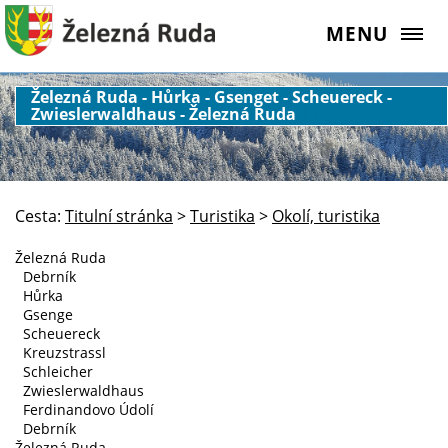
MENU
Železná Ruda - Hůrka - Gsenget - Scheuereck -
Zwieslerwaldhaus - Železná Ruda
Cesta:
Titulní stránka
>
Turistika
>
Okolí, turistika
Železná Ruda
Debrník
Hůrka
Gsenge
Scheuereck
Kreuzstrassl
Schleicher
Zwieslerwaldhaus
Ferdinandovo Údolí
Debrník
Železná Ruda