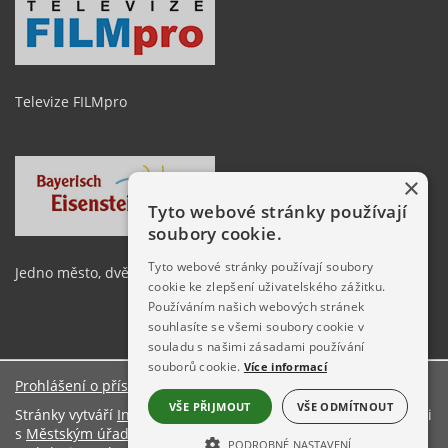
Televize FILMpro
×
Tyto webové stránky používají
soubory cookie.
Tyto webové stránky používají soubory
Jedno město, dvě země
cookie ke zlepšení uživatelského zážitku.
Používáním našich webových stránek
souhlasíte se všemi soubory cookie v
souladu s našimi zásadami používání
souborů cookie.
Více informací
Prohlášení o přístupnosti
O stránkách
VŠE PŘIJMOUT
VŠE ODMÍTNOUT
Stránky vytváří
Informační server ŠumavaNet.CZ
ve spolupráci
s
Městským úřadem Železná Ruda
PODROBNÉ NASTAVENÍ