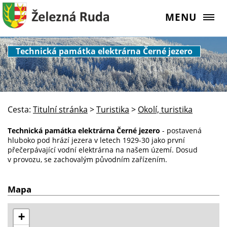
MENU
Technická památka elektrárna Černé jezero
Cesta:
Titulní stránka
>
Turistika
>
Okolí, turistika
Technická památka
elektrárna Černé jezero
- postavená
hluboko pod hrází jezera v letech 1929-30 jako první
přečerpávající vodní elektrárna na našem území. Dosud
v provozu, se zachovalým původním zařízením.
Mapa