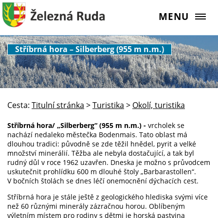
MENU
Stříbrná hora – Silberberg (955 m n.m.)
Cesta:
Titulní stránka
>
Turistika
>
Okolí, turistika
Stříbrná hora/ „Silberberg“ (955 m n.m.) -
vrcholek se
nachází nedaleko městečka Bodenmais. Tato oblast má
dlouhou tradici: původně se zde těžil hnědel, pyrit a velké
množství minerálií. Těžba ale nebyla dostačující, a tak byl
rudný důl v roce 1962 uzavřen. Dneska je možno s průvodcem
uskutečnit prohlídku 600 m dlouhé štoly „Barbarastollen“.
V bočních štolách se dnes léčí onemocnění dýchacích cest.
Stříbrná hora je stále ještě z geologického hlediska svými více
než 60 různými minerály zázračnou horou. Oblíbeným
výletním místem pro rodiny s dětmi je horská pastvina