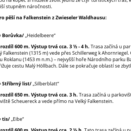
liší stupněm náročnosti.
ro pěší na Falkenstein z Zwieseler Waldhausu:
= Borůvka/
„Heidelbeere“
rozdíl 600 m. Výstup trvá cca. 3 ½ - 4 h.
Trasa začíná u pa
ký Falkenstein (1315 m) vede přes Schillerweg k Ahornriegel
u Roklanu (1453 m n.m.) – nejvyšší hoře Národního parku Ba
řižuje cestu Malý Höllbach. Dále se pokračuje oblastí se zb
= Stříbrný list/
„Silberblatt“
rozdíl 650 m. Výstup trvá cca. 3 h.
Trasa začíná u parkovi
oviště Scheuereck a vede přímo na Velký Falkenstein.
= tis/
„Eibe“
rozdíl 600 m. Výstup trvá cca. 2 ½ h.
Tato trasa začíná u 