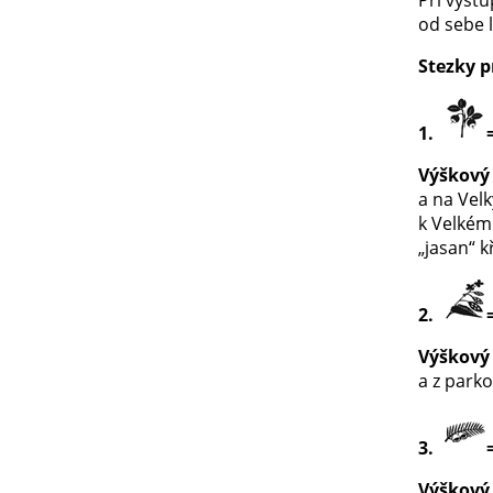
od sebe 
Stezky p
1.
Výškový 
a na Vel
k Velkém
„jasan“ k
2.
Výškový 
a z park
3.
Výškový 