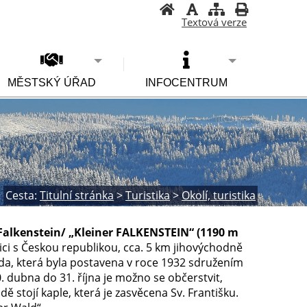
Textová verze
MĚSTSKÝ ÚŘAD
INFOCENTRUM
Cesta:
Titulní stránka
>
Turistika
>
Okolí, turistika
Falkenstein/ „Kleiner FALKENSTEIN“ (1190 m
ci s Českou republikou, cca. 5 km jihovýchodně
da, která byla postavena v roce 1932 sdružením
0. dubna do 31. října je možno se občerstvit,
 stojí kaple, která je zasvěcena Sv. Františku.