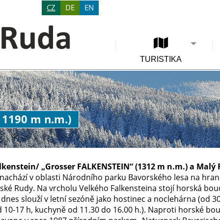
CZ
DE
EN
TURISTIKA
 1190 m n.m.)
lkenstein/ „Grosser FALKENSTEIN“ (1312 m n.m.) a Malý 
nachází v oblasti Národního parku Bavorského lesa na hrani
ské Rudy. Na vrcholu Velkého Falkensteina stojí horská bou
 dnes slouží v letní sezóně jako hostinec a noclehárna (od 3
10-17 h, kuchyně od 11.30 do 16.00 h.). Naproti horské boudě