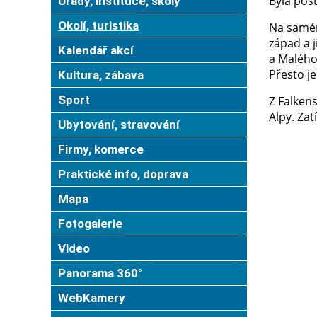
Byla pos
Úřady, instituce, školy
Okolí, turistika
Na samém
západ a 
Kalendář akcí
a Malého 
Přesto je
Kultura, zábava
Sport
Z Falkens
Alpy. Zat
Ubytování, stravování
Firmy, komerce
Praktické info, doprava
Mapa
Fotogalerie
Video
Panorama 360°
WebKamery