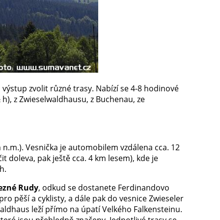
 výstup zvolit různé trasy. Nabízí se 4-8 hodinové
½ h), z Zwieselwaldhausu, z Buchenau, ze
 n.m.). Vesnička je automobilem vzdálena cca. 12
 doleva, pak ještě cca. 4 km lesem), kde je
ch.
lezné Rudy
, odkud se dostanete Ferdinandovo
ro pěší a cyklisty, a dále pak do vesnice Zwieseler
aldhaus leží přímo na úpatí Velkého Falkensteinu.
 které jsou přehledně značeny. Jednotlivé trasy se