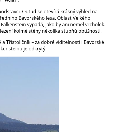
er Wald“.
odstavci. Odtud se otevírá krásný výhled na
ředního Bavorského lesa. Oblast Velkého
 Falkenstein vypadá, jako by ani neměl vrcholek.
 lezení kolmé stěny několika stupňů obtížnosti.
 a Třístoličník – za dobré viditelnosti i Bavorské
lkensteinu je odkrytý.