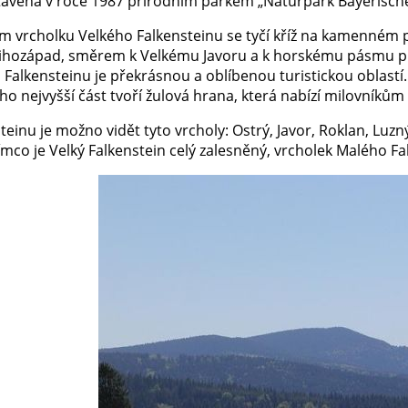
tavena v roce 1987 přírodním parkem „Naturpark Bayerisch
 vrcholku Velkého Falkensteinu se tyčí kříž na kamenném p
jihozápad, směrem k Velkému Javoru a k horskému pásmu p
Falkensteinu je překrásnou a oblíbenou turistickou oblastí.
ho nejvyšší část tvoří žulová hrana, která nabízí milovníkům
teinu je možno vidět tyto vrcholy: Ostrý, Javor, Roklan, Luzný
ímco je Velký Falkenstein celý zalesněný, vrcholek Malého Fa