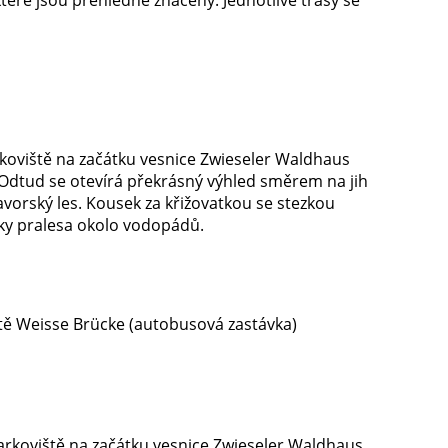
rkoviště na začátku vesnice Zwieseler Waldhaus
. Odtud se otevírá překrásný výhled směrem na jih
vorský les. Kousek za křižovatkou se stezkou
ytky pralesa okolo vodopádů.
ště Weisse Brücke (autobusová zastávka)
parkoviště na začátku vesnice Zwieseler Waldhaus