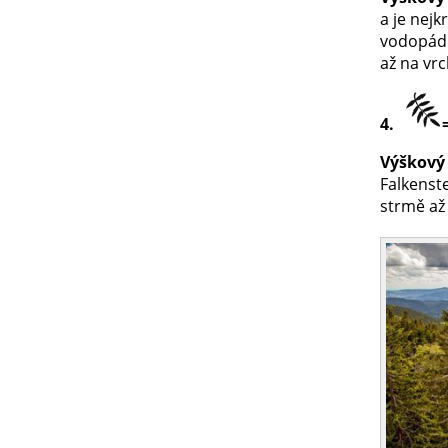
a je nejk
vodopádů
až na vr
4.
Výškový 
Falkenste
strmě až 