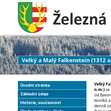
Velký a Malý Falkenstein (1312 a
Velký Fa
Úvodní stránka
n.m.)
se 
Základní údaje
od Bavor
lesníků a
Historie, současnost
denně od 