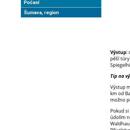
Počasí
Šumava, region
Výstup
:
pěší túry
Spiegelh
Tip na vý
Výstup m
km od Bav
možno po
Pokud si
údolím na
Waldhaus
Při výstu