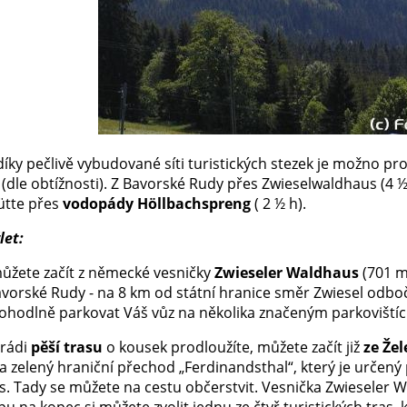
 díky pečlivě vybudované síti turistických stezek je možno pro
 (dle obtížnosti). Z Bavorské Rudy přes Zwieselwaldhaus (4 
ütte přes
vodopády Höllbachspreng
( 2 ½ h).
let:
ůžete začít z německé vesničky
Zwieseler Waldhaus
(701 m
orské Rudy - na 8 km od státní hranice směr Zwiesel odbočit
hodlně parkovat Váš vůz na několika značeným parkoviští
 rádi
pěší trasu
o kousek prodloužíte, můžete začít již
ze Že
 zelený hraniční přechod „Ferdinandsthal“, který je určený p
. Tady se můžete na cestu občerstvit. Vesnička Zwieseler W
pu na kopec si můžete zvolit jednu ze čtyř turistických tras,